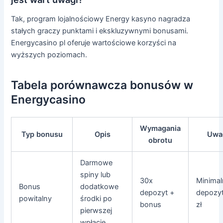
Tak, program lojalnościowy Energy kasyno nagradza
stałych graczy punktami i ekskluzywnymi bonusami.
Energycasino pl oferuje wartościowe korzyści na
wyższych poziomach.
Tabela porównawcza bonusów w
Energycasino
Wymagania
Typ bonusu
Opis
Uwa
obrotu
Darmowe
spiny lub
30x
Minimal
Bonus
dodatkowe
depozyt +
depozy
powitalny
środki po
bonus
zł
pierwszej
wpłacie