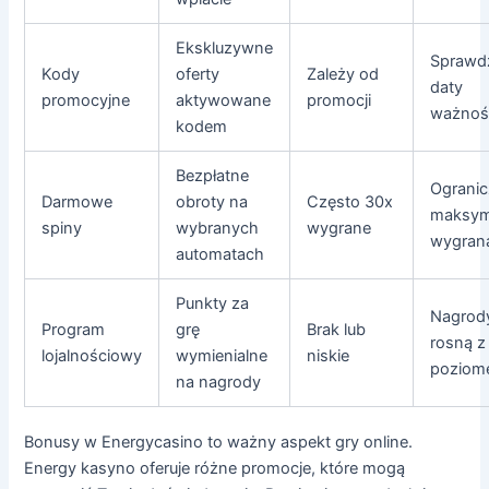
Ekskluzywne
Sprawd
Kody
oferty
Zależy od
daty
promocyjne
aktywowane
promocji
ważnoś
kodem
Bezpłatne
Ograni
Darmowe
obroty na
Często 30x
maksym
spiny
wybranych
wygrane
wygran
automatach
Punkty za
Nagrod
Program
grę
Brak lub
rosną z
lojalnościowy
wymienialne
niskie
pozio
na nagrody
Bonusy w Energycasino to ważny aspekt gry online.
Energy kasyno oferuje różne promocje, które mogą