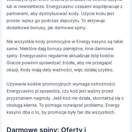
lub w newsletterze. Energycasino czasami współpracuje z
partnerami, aby dystrybuować kody. Użycie kodu jest
proste: wpisz go podczas depozytu. To aktywuje
dodatkowe bonusy, jak darmowe spiny.
Nie wszystkie kody promocyjne w Energy kasyno są takie
same. Niektóre dają bonusy pieniężne, inne darmowe
spiny. Energycasino regularnie aktualizuje listę kodów.
Gracze powinni sprawdzać źródła, aby nie przegapić
okazji. Kody mają daty ważności, więc działaj szybko.
Używanie kodów promocyjnych wymaga ostrożności.
Energycasino pl sprawdza, czy kod jest ważny przed
przyznaniem nagrody. Jeśli kod nie działa, skontaktuj się z
obsługą klienta. To pomaga rozwiązać problemy. Energy
kasyno dba o to, by promocje były fair dla wszystkich.
Darmowe spiny: Oferty i