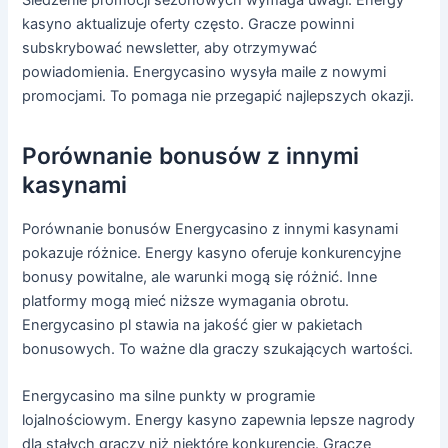
kasyno aktualizuje oferty często. Gracze powinni
subskrybować newsletter, aby otrzymywać
powiadomienia. Energycasino wysyła maile z nowymi
promocjami. To pomaga nie przegapić najlepszych okazji.
Porównanie bonusów z innymi
kasynami
Porównanie bonusów Energycasino z innymi kasynami
pokazuje różnice. Energy kasyno oferuje konkurencyjne
bonusy powitalne, ale warunki mogą się różnić. Inne
platformy mogą mieć niższe wymagania obrotu.
Energycasino pl stawia na jakość gier w pakietach
bonusowych. To ważne dla graczy szukających wartości.
Energycasino ma silne punkty w programie
lojalnościowym. Energy kasyno zapewnia lepsze nagrody
dla stałych graczy niż niektóre konkurencje. Gracze