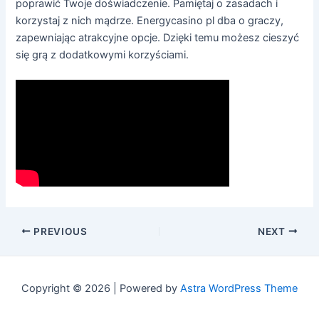
poprawić Twoje doświadczenie. Pamiętaj o zasadach i
korzystaj z nich mądrze. Energycasino pl dba o graczy,
zapewniając atrakcyjne opcje. Dzięki temu możesz cieszyć
się grą z dodatkowymi korzyściami.
Post
PREVIOUS
NEXT
navigation
Copyright © 2026 | Powered by
Astra WordPress Theme