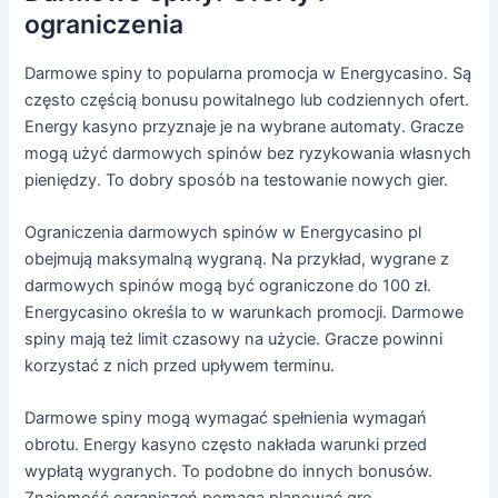
ograniczenia
Darmowe spiny to popularna promocja w Energycasino. Są
często częścią bonusu powitalnego lub codziennych ofert.
Energy kasyno przyznaje je na wybrane automaty. Gracze
mogą użyć darmowych spinów bez ryzykowania własnych
pieniędzy. To dobry sposób na testowanie nowych gier.
Ograniczenia darmowych spinów w Energycasino pl
obejmują maksymalną wygraną. Na przykład, wygrane z
darmowych spinów mogą być ograniczone do 100 zł.
Energycasino określa to w warunkach promocji. Darmowe
spiny mają też limit czasowy na użycie. Gracze powinni
korzystać z nich przed upływem terminu.
Darmowe spiny mogą wymagać spełnienia wymagań
obrotu. Energy kasyno często nakłada warunki przed
wypłatą wygranych. To podobne do innych bonusów.