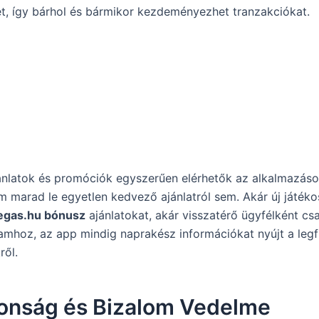
, így bárhol és bármikor kezdeményezhet tranzakciókat.
nlatok és promóciók egyszerűen elérhetők az alkalmazáson
m marad le egyetlen kedvező ajánlatról sem. Akár új játéko
egas.hu bónusz
ajánlatokat, akár visszatérő ügyfélként cs
mhoz, az app mindig naprakész információkat nyújt a legf
ről.
tonság és Bizalom Vedelme