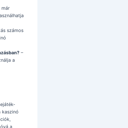
 már
asználhatja
zás számos
inó
mazásban?
–
nálja a
ejáték-
a kaszinó
ciók,
zóvá a