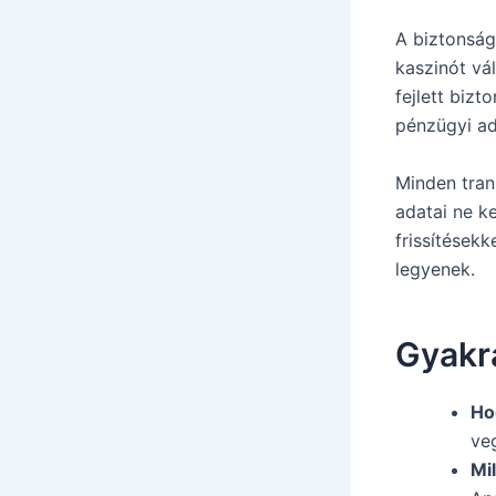
A biztonság
kaszinót vá
fejlett biz
pénzügyi ad
Minden tranz
adatai ne k
frissítésekk
legyenek.
Gyakr
Ho
veg
Mi