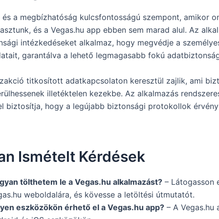
 és a megbízhatóság kulcsfontosságú szempont, amikor on
lasztunk, és a Vegas.hu app ebben sem marad alul. Az alk
tonsági intézkedéseket alkalmaz, hogy megvédje a személye
atait, garantálva a lehető legmagasabb fokú adatbiztonság
akció titkosított adatkapcsolaton keresztül zajlik, ami bizt
erülhessenek illetéktelen kezekbe. Az alkalmazás rendszere
el biztosítja, hogy a legújabb biztonsági protokollok érvén
an Ismételt Kérdések
gyan tölthetem le a Vegas.hu alkalmazást?
– Látogasson e
as.hu weboldalára, és kövesse a letöltési útmutatót.
lyen eszközökön érhető el a Vegas.hu app?
– A Vegas.hu 