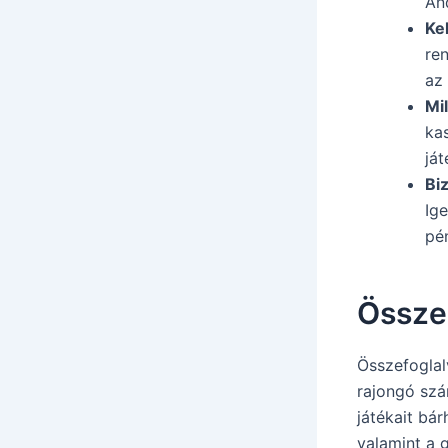
An
Ke
ren
az 
Mi
ka
ját
Bi
Ig
pé
Össze
Összefoglal
rajongó szá
játékait bá
valamint a 