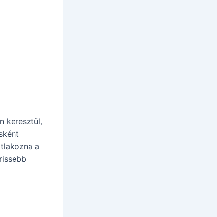
 keresztül,
sként
atlakozna a
rissebb