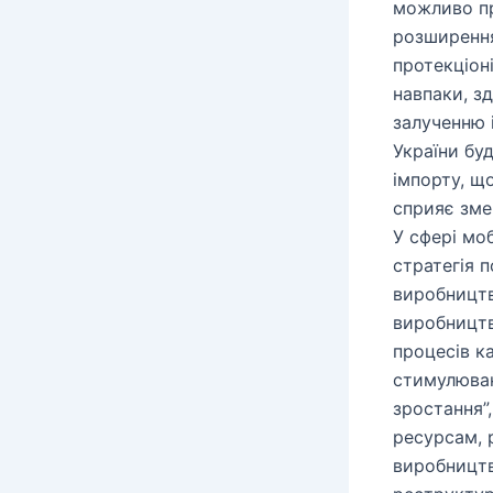
можливо пр
розширення
протекціон
навпаки, з
залученню 
України бу
імпорту, щ
сприяє зме
У сфері мо
стратегія 
виробництв
виробництв
процесів к
стимулюван
зростання”
ресурсам, 
виробництв