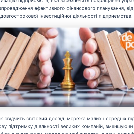
изацію підприємств, яка забезпечить покращання упра
впровадження ефективного фінансового планування, ві
 довгострокової інвестиційної діяльності підприємства.
як свідчить світовий досвід, мережа малих і середніх п
єву підтримку діяльності великих компаній, зменшуючи