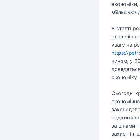
економіки,
збільшуючи
У статті р
основні пе
увагу на р
https://petr
чином, у 2
доведеться
економіку.
Сьогодні к
економічно
законодавс
податковог
за цінами 
захист інт