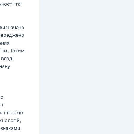
жності та
 визначено
осереджено
чних
їни. Таким
 владі
няну
ро
 і
 контролю
хнологій,
и знаками