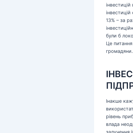
інвестицій 
інвестицій
13% – за р
інвестиційн
були б лок
Це питання 
громадяни.
ІНВЕ
ПІДПР
Інакше кажу
використат
рівень приб
влада неод
залучення 