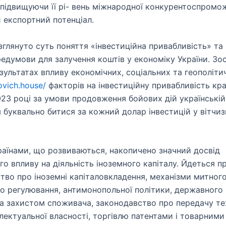
 підвищуючи її рі- вень міжнародної конкурентоспромо
 експортний потенціал.
озглянуто суть поняття «інвестиційна привабливість» та
редумови для залучення коштів у економіку України. З
езультатах впливу економічних, соціальних та геополіти
ovich.house/
факторів на інвестиційну привабливість кра
023 році за умови продовження бойових дій українській
 буквально битися за кожний долар інвестицій у вітчиз
раїнами, що розвиваються, накопичено значний досвід
го впливу на діяльність іноземного капіталу. Йдеться п
тво про іноземні капіталовкладення, механізми митного
о регулювання, антимонопольної політики, державного
та захистом споживача, законодавство про передачу те
електуальної власності, торгівлю патентами і товарним