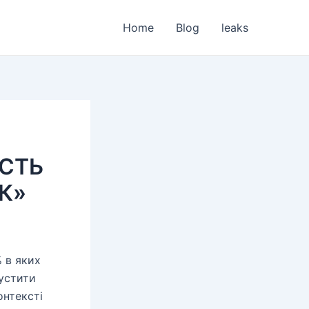
Home
Blog
leaks
ІСТЬ
ОК»
% в яких
пустити
онтексті