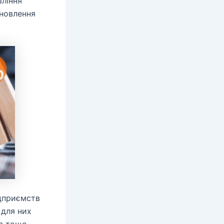
вління
дновлення
ідприємств
 для них