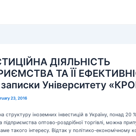
СТИЦІЙНА ДІЯЛЬНІСТЬ
РИЄМСТВА ТА ЇЇ ЕФЕКТИВН
 записки Університету «КР
ruary 23, 2016
а структуру іноземних інвестицій в Україну, понад 20 
а підприємства оптово-роздрібної торгівлі, можна при
саме такого інтересу. Відтак у політико-економічному к