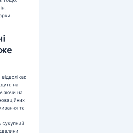
в тощо.
ін.
арки.
ні
йже
 відволікає
йдуть на
ачаючи на
нноваційних
живання та
ь сукупний
ідвалини