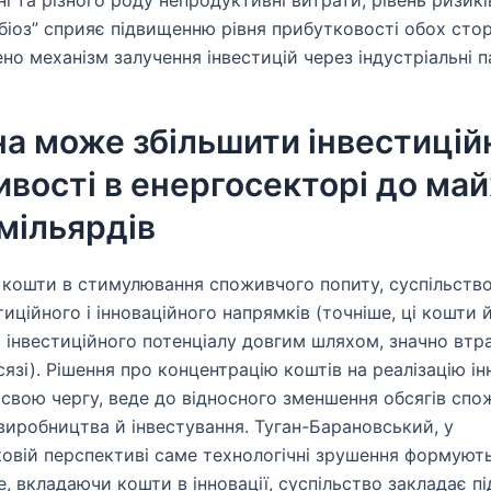
ні та різного роду непродуктивні витрати, рівень ризикі
біоз” сприяє підвищенню рівня прибутковості обох стор
но механізм залучення інвестицій через індустріальні п
на може збільшити інвестицій
вості в енергосекторі до ма
мільярдів
кошти в стимулювання споживчого попиту, суспільство
стиційного і інноваційного напрямків (точніше, ці кошти 
 інвестиційного потенціалу довгим шляхом, значно втр
сязі). Рішення про концентрацію коштів на реалізацію і
у свою чергу, веде до відносного зменшення обсягів спо
виробництва й інвестування. Туган-Барановський, у
овій перспективі саме технологічні зрушення формуют
е, вкладаючи кошти в інновації, суспільство закладає п