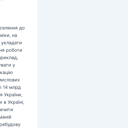
аселення до
міки, на
 укладати
ня роботи
приклад,
увати у
ікацію
мислових
і 14 млрд
я України,
 в Україні,
печити
маній
еребудову