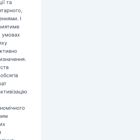
ії та
нтарного,
ннями. І
приятиме
в умовах
яху
єктивно
изначення.
мств
обсягів
рат
активізацію
ономічного
вим
их
и