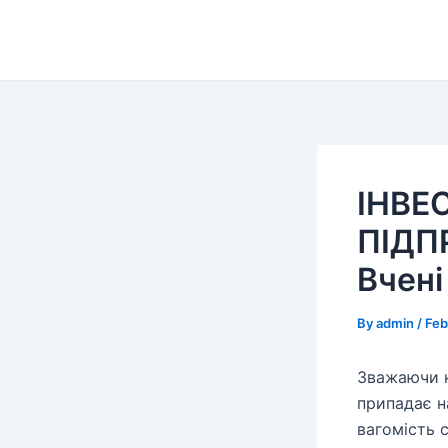
Skip
to
content
ІНВЕ
ПІДП
Вчені
By
admin
/
Feb
Зважаючи н
припадає н
вагомість 