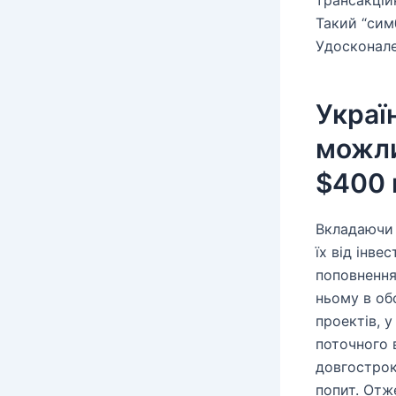
трансакцій
Такий “сим
Удосконале
Украї
можли
$400 
Вкладаючи 
їх від інве
поповнення
ньому в об
проектів, 
поточного 
довгострок
попит. Отж