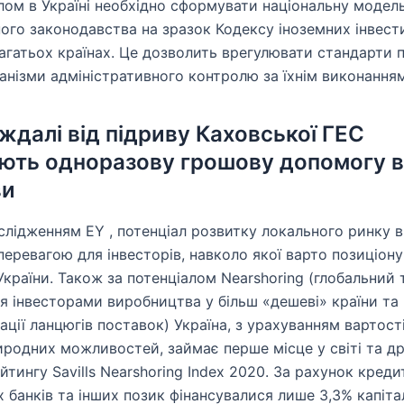
лом в Україні необхідно сформувати національну модел
ного законодавства на зразок Кодексу іноземних інвести
багатьох країнах. Це дозволить врегулювати стандарти 
анізми адміністративного контролю за їхнім виконанням
ждалі від підриву Каховської ГЕС
ють одноразову грошову допомогу в
ви
ослідженням EY , потенціал розвитку локального ринку 
еревагою для інвесторів, навколо якої варто позиціон
України. Також за потенціалом Nearshoring (глобальний 
я інвесторами виробництва у більш «дешеві» країни та
ації ланцюгів поставок) Україна, з урахуванням вартост
иродних можливостей, займає перше місце у світі та др
йтингу Savills Nearshoring Index 2020. За рахунок креди
х банків та інших позик фінансувалися лише 3,3% капіт