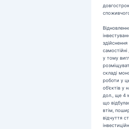
довгострок
споживчого
Відновленн
інвестуван
здійснення
самостійні
у тому виг
розміщуват
складі мон
роботи у ц
об’єктів у
дол., ще 4 
що відбулас
втім, поши
відчуття с
інвестицій