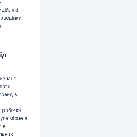
ь
цій, які
поведінки
.
ід
визнано
увати
тренд з
і робочої
уге місце в
тів
альних