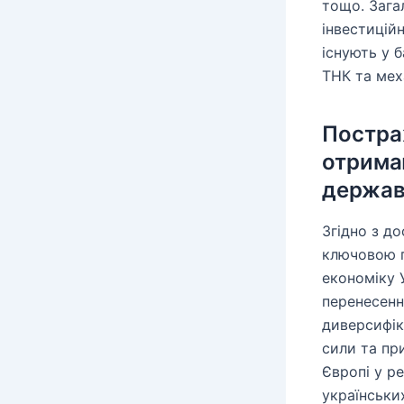
тощо. Зага
інвестицій
існують у 
ТНК та мех
Постра
отрима
держа
Згідно з д
ключовою п
економіку 
перенесенн
диверсифік
сили та пр
Європі у ре
українськи