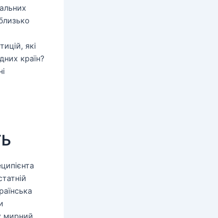
тальних
 близько
тицій, які
дних країн?
ні
ТЬ
еципієнта
статній
країнська
и
 у мирний