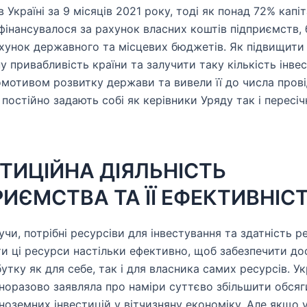
в Україні за 9 місяців 2021 року, тоді як понад 72% капі
 фінансувалося за рахунок власних коштів підприємств,
ахунок державного та місцевих бюджетів. Як підвищити
у привабливість країни та залучити таку кількість інвес
омотивом розвитку держави та вивели її до числа прові
постійно задають собі як керівники Уряду так і пересіч
СТИЦІЙНА ДІЯЛЬНІСТЬ
ИЄМСТВА ТА ЇЇ ЕФЕКТИВНІС
чи, потрібні ресурсіви для інвестування та здатність р
и ці ресурси настільки ефективно, щоб забезпечити до
утку як для себе, так і для власника самих ресурсів. У
норазово заявляла про наміри суттєво збільшити обсяг
іноземних інвестицій у вітчизняну економіку. Але якщо