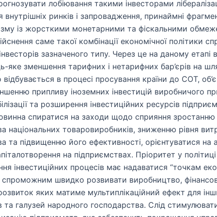
огнозувати лобіювання такими інвесторами лібералізац
 внутрішніх ринків і запровадження, принаймні фрагме
ізму із жорсткими монетарними та фіскальними обмеже
дійснення саме такої комбінації економічної політики с
інвесторів зазначеного типу. Через це на даному етапі 
дь-яке зменшення тарифних і нетарифних бар’єрів на шл
о відбувається в процесі просування країни до СОТ, об’
ншенню припливу іноземних інвестицій виробничого пр
білізації та розширення інвестиційних ресурсів підприє
повинна спиратися на заходи щодо сприяння зростанню 
а національних товаровиробників, зниженню рівня вит
а та підвищенню його ефективності, орієнтуватися на 
апіталотворення на підприємствах. Пріоритет у політиці
ня інвестиційних процесів має надаватися “точкам ек
, спроможним швидко розвивати виробництво, фінансо
розвиток яких матиме мультиплікаційний ефект для інш
 та галузей народного господарства. Слід стимулюват