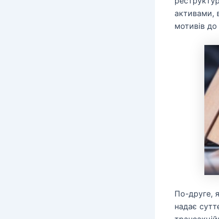
реструктур
активами, 
мотивів до
По-друге, 
надає сутт