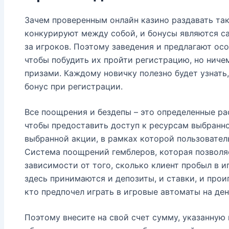
Зачем проверенным онлайн казино раздавать та
конкурируют между собой, и бонусы являются с
за игроков. Поэтому заведения и предлагают ос
чтобы побудить их пройти регистрацию, но нич
призами. Каждому новичку полезно будет узнать
бонус при регистрации.
Все поощрения и бездепы – это определенные ра
чтобы предоставить доступ к ресурсам выбранно
выбранной акции, в рамках которой пользовател
Система поощрений гемблеров, которая позволяе
зависимости от того, сколько клиент пробыл в и
здесь принимаются и депозиты, и ставки, и прои
кто предпочел играть в игровые автоматы на ден
Поэтому внесите на свой счет сумму, указанную 