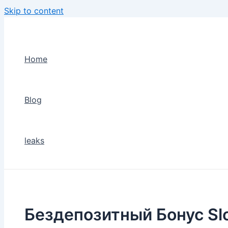
Skip to content
Home
Blog
leaks
Бездепозитный Бонус Slo