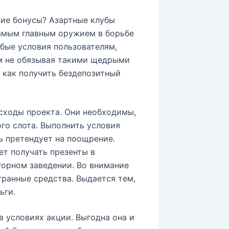
кие бонусы? Азартные клубы
амым главным оружием в борьбе
обые условия пользователям,
ем не обязывая такими щедрыми
, как получить бездепозитный
сходы проекта. Они необходимы,
го слота. Выполнить условия
ь претендует на поощрение.
т получать презенты в
горном заведении. Во внимание
гранные средства. Выдается тем,
ьги.
в условиях акции. Выгодна она и