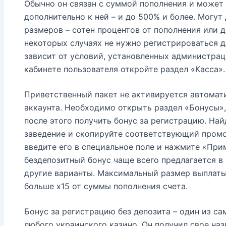
Обычно он связан с суммой пополнения и может 
дополнительно к ней – и до 500% и более. Могут
размеров – сотен процентов от пополнения или д
некоторых случаях не нужно регистрироваться д
зависит от условий, установленных администрац
кабинете пользователя откройте раздел «Касса».
Приветственный пакет не активируется автомат
аккаунта. Необходимо открыть раздел «Бонусы»,
после этого получить бонус за регистрацию. На
заведение и скопируйте соответствующий пром
введите его в специальное поле и нажмите «Прим
бездепозитный бонус чаще всего предлагается в
другие варианты. Максимальный размер выплаты
больше х15 от суммы пополнения счета.
Бонус за регистрацию без депозита – один из с
любого украинского казино. Он получил свое наз