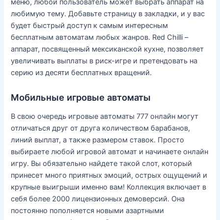
меню, любой пользователь может выбрать аппарат на
любимую тему. Добавьте страницу в закладки, и у вас
будет быстрый доступ к самым интересным
бесплатным автоматам любых жанров. Red Chilli –
аппарат, посвященный мексиканской кухне, позволяет
увеличивать выплаты в риск-игре и претендовать на
серию из десяти бесплатных вращений.
Мобильные игровые автоматы
В свою очередь игровые автоматы 777 онлайн могут
отличаться друг от друга количеством барабанов,
линий выплат, а также размером ставок. Просто
выбираете любой игровой автомат и начинаете онлайн
игру. Вы обязательно найдете такой слот, который
принесет много приятных эмоций, острых ощущений и
крупные выигрыши именно вам! Коллекция включает в
себя более 2000 лицензионных демоверсий. Она
постоянно пополняется новыми азартными