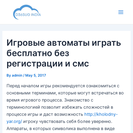
Skip
to
Main
content
Men
Игровые автоматы играть
бесплатно без
регистрации и смс
By
admin
/
May 5, 2017
Перед началом игры рекомендуется ознакомиться с
основными терминами, которые могут встречаться во
время игрового процесса. Знакомство с
терминологией позволит избежать сложностей в
процессе игры и даст возможность
http://kholodny-
yar.org/
игроку чувствовать себя более уверенно.
Аппараты, в которых символика выполнена в виде