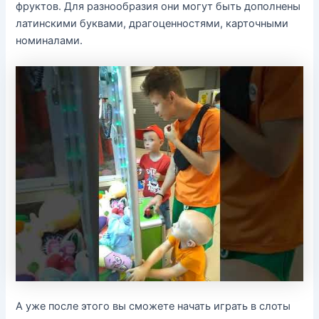
фруктов. Для разнообразия они могут быть дополнены
латинскими буквами, драгоценностями, карточными
номиналами.
А уже после этого вы сможете начать играть в слоты