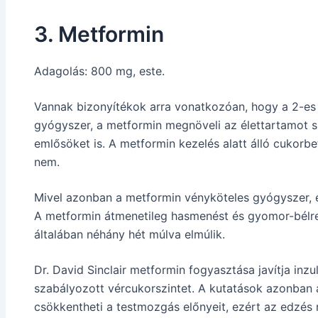
3. Metformin
Adagolás: 800 mg, este.
Vannak bizonyítékok arra vonatkozóan, hogy a 2-es 
gyógyszer, a metformin megnöveli az élettartamot s
emlősöket is. A metformin kezelés alatt álló cukorbe
nem.
Mivel azonban a metformin vényköteles gyógyszer, el
A metformin átmenetileg hasmenést és gyomor-bélren
általában néhány hét múlva elmúlik.
Dr. David Sinclair metformin fogyasztása javítja inzu
szabályozott vércukorszintet. A kutatások azonban 
csökkentheti a testmozgás előnyeit, ezért az edzés 