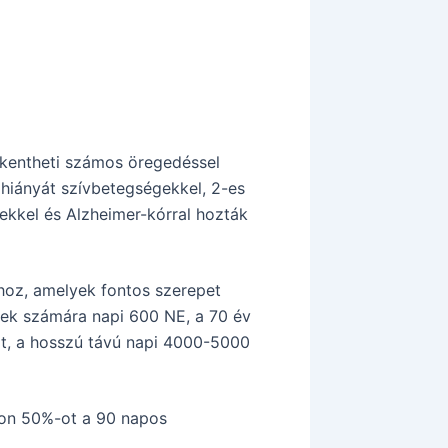
kkentheti számos öregedéssel
hiányát szívbetegségekkel, 2-es
kkel és Alzheimer-kórral hozták
hoz, amelyek fontos szerepet
iek számára napi 600 NE, a 70 év
lt, a hosszú távú napi 4000-5000
jon 50%-ot a 90 napos