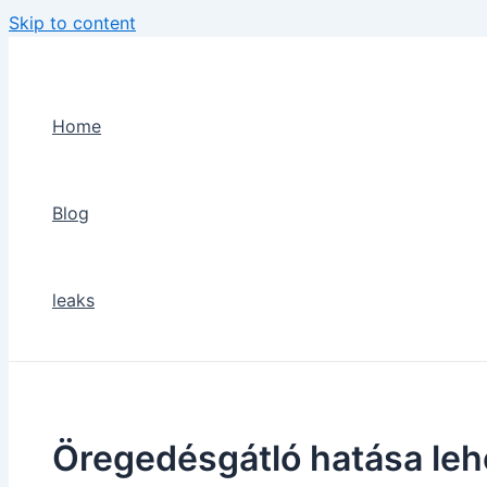
Skip to content
Home
Blog
leaks
Öregedésgátló hatása lehe