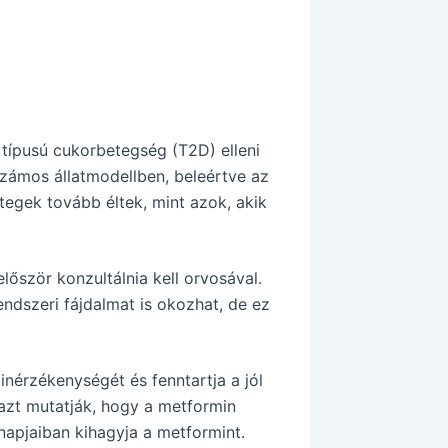
típusú cukorbetegség (T2D) elleni
zámos állatmodellben, beleértve az
tegek tovább éltek, mint azok, akik
őször konzultálnia kell orvosával.
dszeri fájdalmat is okozhat, de ez
linérzékenységét és fenntartja a jól
azt mutatják, hogy a metformin
napjaiban kihagyja a metformint.