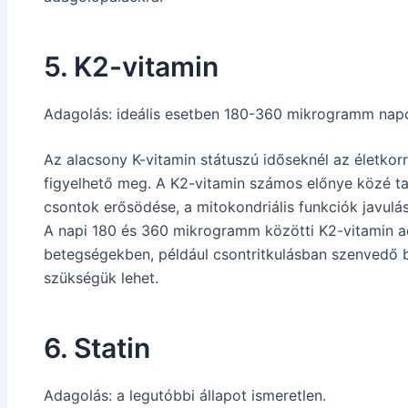
5. K2-vitamin
Adagolás: ideális esetben 180-360 mikrogramm nap
Az alacsony K-vitamin státuszú időseknél az életko
figyelhető meg. A K2-vitamin számos előnye közé ta
csontok erősödése, a mitokondriális funkciók javulá
A napi 180 és 360 mikrogramm közötti K2-vitamin a
betegségekben, például csontritkulásban szenvedő 
szükségük lehet.
6. Statin
Adagolás: a legutóbbi állapot ismeretlen.