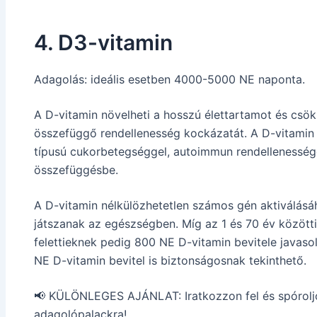
4. D3-vitamin
Adagolás: ideális esetben 4000-5000 NE naponta.
A D-vitamin növelheti a hosszú élettartamot és csö
összefüggő rendellenesség kockázatát. A D-vitamin 
típusú cukorbetegséggel, autoimmun rendellenessége
összefüggésbe.
A D-vitamin nélkülözhetetlen számos gén aktiválásá
játszanak az egészségben. Míg az 1 és 70 év között
felettieknek pedig 800 NE D-vitamin bevitele javaso
NE D-vitamin bevitel is biztonságosnak tekinthető.
📢 KÜLÖNLEGES AJÁNLAT: Iratkozzon fel és spórol
adagolópalackra!