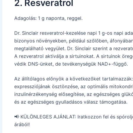
2. Resveratrol
Adagolás: 1 g naponta, reggel.
Dr. Sinclair resveratrol-kezelése napi 1 g-os napi ad
bizonyos növényekben, például szőlőben, áfonyában
megtalálható vegyület. Dr. Sinclair szerint a rezver
A rezveratrol aktiválja a sirtuinokat.
A sirtuinok öreg
védik DNS-ünket, de tevékenységük NAD+-függő.
Az állítólagos előnyök a következőket tartalmazzák
expressziójának ösztönzése, az optimális mitokondr
inzulinérzékenység elősegítése, az egészséges glük
és az egészséges gyulladásos válasz támogatása.
📢 KÜLÖNLEGES AJÁNLAT: Iratkozzon fel és spóroljon
árából!