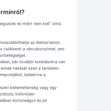
orminról?
 öregszünk és miért nem kell” című
hosszabbíthatja az élettartamot.
és csökkenti a vércukorszintet, ami
korbetegséget.
sében, bár további kutatásokra van
ennek hatását ezen a területen.
empontjából, beleértve a
dszeri kellemetlenség vagy egy
acidózis, különösen
lában biztonságos és jól