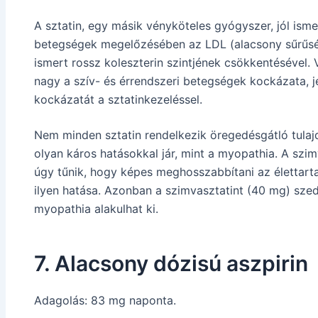
A sztatin, egy másik vényköteles gyógyszer, jól ismer
betegségek megelőzésében az LDL (alacsony sűrűségű
ismert rossz koleszterin szintjének csökkentésével.
nagy a szív- és érrendszeri betegségek kockázata, 
kockázatát a sztatinkezeléssel.
Nem minden sztatin rendelkezik öregedésgátló tulajd
olyan káros hatásokkal jár, mint a myopathia. A szim
úgy tűnik, hogy képes meghosszabbítani az élettart
ilyen hatása. Azonban a szimvasztatint (40 mg) sz
myopathia alakulhat ki.
7. Alacsony dózisú aszpirin
Adagolás: 83 mg naponta.