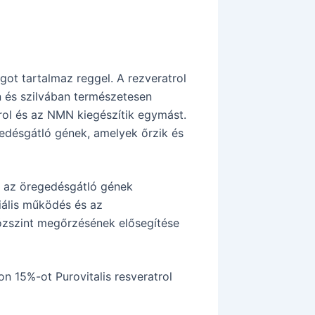
agot tartalmaz reggel. A rezveratrol
 és szilvában természetesen
atrol és az NMN kiegészítik egymást.
edésgátló gének, amelyek őrzik és
: az öregedésgátló gének
iális működés és az
ózszint megőrzésének elősegítése
 15%-ot Purovitalis resveratrol