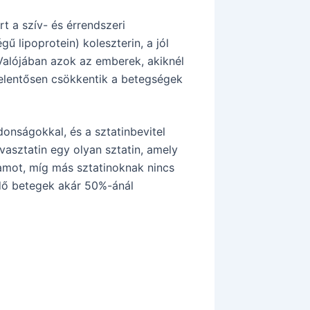
t a szív- és érrendszeri
 lipoprotein) koleszterin, a jól
 Valójában azok az emberek, akiknél
jelentősen csökkentik a betegségek
onságokkal, és a sztatinbevitel
vasztatin egy olyan sztatin, amely
amot, míg más sztatinoknak nincs
edő betegek akár 50%-ánál