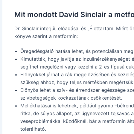
Mit mondott David Sinclair a metf
Dr. Sinclair interjúi, előadásai és „Élettartam: Miért
könyve szerint a metformin:
Öregedésgátló hatása lehet, és potenciálisan meg
Kimutatták, hogy javítja az inzulinérzékenységet 
segíthet megelőzni vagy kezelni a 2-es típusú cu
Előnyökkel járhat a rák megelőzésében és kezelé
szükség ahhoz, hogy teljes mértékben megértsük 
Előnyös lehet a szív- és érrendszer egészsége sz
szívbetegségek kockázatának csökkentését.
Mellékhatásai is lehetnek, például gyomor-bélren
ritka, de súlyos állapot, az úgynevezett tejsavas 
veseproblémákkal küzdőknél, bár a metformin álta
tolerálható.