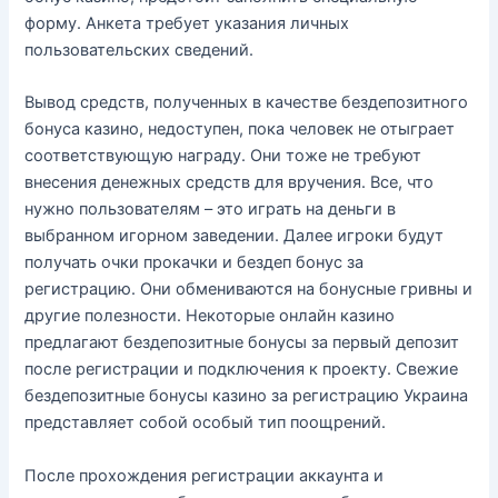
форму. Анкета требует указания личных
пользовательских сведений.
Вывод средств, полученных в качестве бездепозитного
бонуса казино, недоступен, пока человек не отыграет
соответствующую награду. Они тоже не требуют
внесения денежных средств для вручения. Все, что
нужно пользователям – это играть на деньги в
выбранном игорном заведении. Далее игроки будут
получать очки прокачки и бездеп бонус за
регистрацию. Они обмениваются на бонусные гривны и
другие полезности. Некоторые онлайн казино
предлагают бездепозитные бонусы за первый депозит
после регистрации и подключения к проекту. Cвежие
бездепозитные бонусы казино за регистрацию Украина
представляет собой особый тип поощрений.
После прохождения регистрации аккаунта и