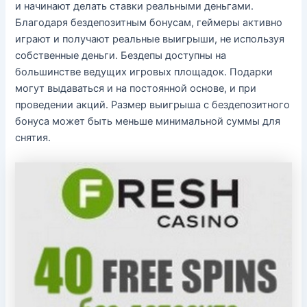
и начинают делать ставки реальными деньгами.
Благодаря бездепозитным бонусам, геймеры активно
играют и получают реальные выигрыши, не используя
собственные деньги. Бездепы доступны на
большинстве ведущих игровых площадок. Подарки
могут выдаваться и на постоянной основе, и при
проведении акций. Размер выигрыша с бездепозитного
бонуса может быть меньше минимальной суммы для
снятия.