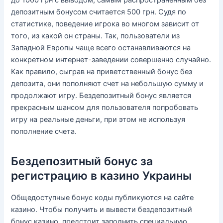
депозитным бонусом считается 500 грн. Судя по
статистике, поведение игрока во многом зависит от
того, из какой он страны. Так, пользователи из
Западной Европы чаще всего останавливаются на
конкретном интернет-заведении совершенно случайно.
Как правило, сыграв на приветственный бонус без
депозита, они пополняют счет на небольшую сумму и
продолжают игру. Бездепозитный бонус является
прекрасным шансом для пользователя попробовать
игру на реальные деньги, при этом не используя
пополнение счета.
Бездепозитный бонус за
регистрацию в казино Украины
Общедоступные бонус коды публикуются на сайте
казино. Чтобы получить и вывести бездепозитный
бонус казино, предстоит заполнить специальную