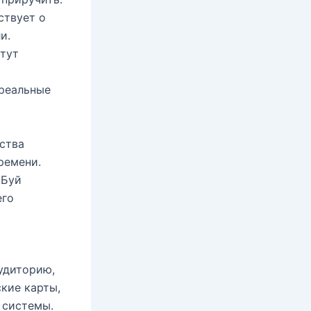
ствует о
и.
 тут
реальные
дства
ремени.
 Буй
его
удиторию,
ские карты,
 системы.