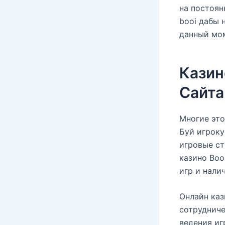
на постоян
booi дабы 
данный мо
Казин
Сайта
Многие это
Буй игроку
игровые ст
казино Boo
игр и нали
Онлайн каз
сотрудниче
ведения иг