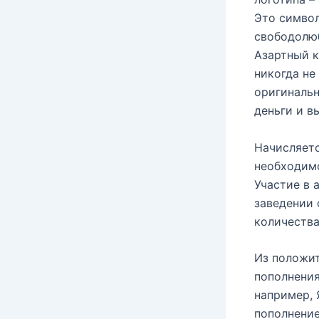
Это символ
свободолюб
Азартный к
никогда не
оригиналь
деньги и в
Начисляетс
необходимо
Участие в 
заведении 
количества
Из положит
пополнения
например, 
пополнение