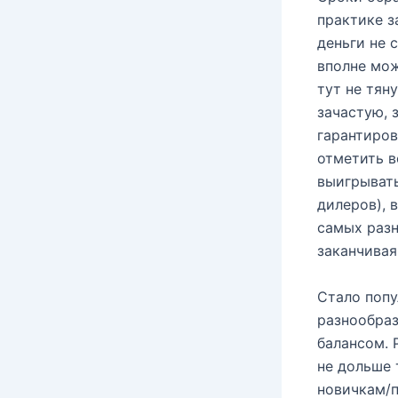
практике з
деньги не 
вполне мож
тут не тян
зачастую, 
гарантиро
отметить в
выигрывать
дилеров), 
самых разн
заканчивая
Стало попу
разнообраз
балансом. 
не дольше 
новичкам/п