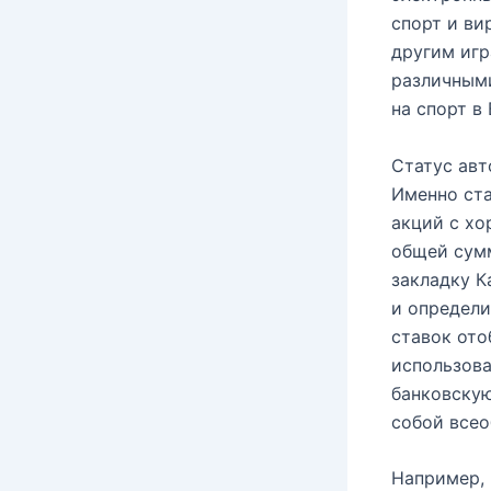
спорт и ви
другим игр
различными
на спорт в
Статус авт
Именно ста
акций с хо
общей сумм
закладку К
и определи
ставок ото
использова
банковскую
собой всео
Например, 