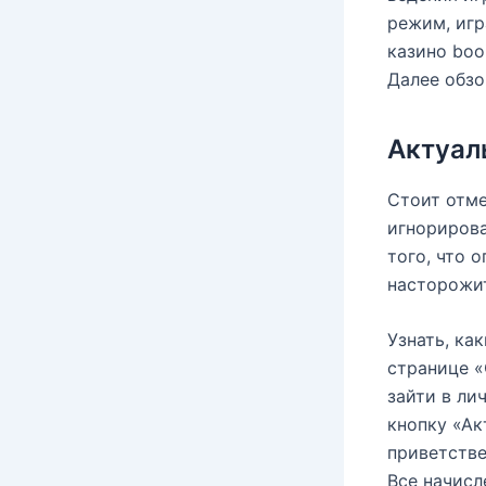
режим, игр
казино boo
Далее обзо
Актуал
Стоит отмет
игнорирова
того, что 
насторожит
Узнать, ка
странице «
зайти в ли
кнопку «Ак
приветстве
Все начисл