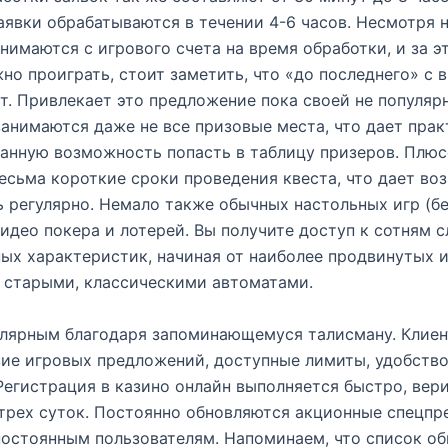
аявки обрабатываются в течении 4-6 часов. Несмотря н
снимаются с игрового счета на время обработки, и за э
но проиграть, стоит заметить, что «до последнего» с 
ут. Привлекает это предложение пока своей не популяр
занимаются даже не все призовые места, что дает пра
ванную возможность попасть в таблицу призеров. Плю
есьма короткие сроки проведения квеста, что дает в
 регулярно. Немало также обычных настольных игр (б
видео покера и лотерей. Вы получите доступ к сотням 
ых характеристик, начиная от наиболее продвинутых 
 старыми, классическими автоматами.
лярным благодаря запоминающемуся талисману. Клиен
ие игровых предложений, доступные лимиты, удобство
Регистрация в казино онлайн выполняется быстро, вер
трех суток. Постоянно обновляются акционные спецп
остоянным пользователям. Напоминаем, что список об