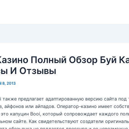
Казино Полный Обзор Буй К
сы И Отзывы
il 8, 2013
i также предлагает адаптированную версию сайта под
, айфонов или айпадов. Оператор-казино имеет собст
 это капуцин Booi, который сопровождает каждого пол
ьном сайте. Как свидетельствуют создатели оригинал
 эта обезьянка не поддается дрессуре и ее невозможно