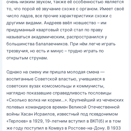
очень низким звуком, также её особенностью является
то, что порой её звучание схоже с органом. Имеет своё
число ладов, все прочие характеристики схожи с
другими видами. Андреев ввёл новшество – им
придуманный квартовый строй стал по праву
называться академическим, распространился у
большинства балалаечников. При нём легче играть
трезвучия, но есть и минус – трудно играть по
открытым струнам.
Однако на смену им пришла молодая смена —
воспитанные Советской властью, учившиеся в
советских вузах комсомольцы и коммунисты,
наглядно показавшие справедливость пословицы
«Сколько волка ни корми…». Крупнейший из чеченских
полевых командиров времен Великой Отечественной
войны Хасан Исраилов, известный под псевдонимом
«Терлоев» в 1929, 19-летним вступил в ВКП(б) и в том
же году поступил в Комвуз в Ростове-на-Дону. В 1933