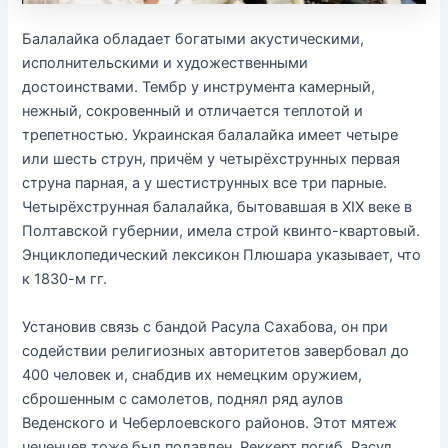
Балалайка обладает богатыми акустическими,
исполнительскими и художественными
достоинствами. Тембр у инструмента камерный,
нежный, сокровенный и отличается теплотой и
трепетностью. Украинская балалайка имеет четыре
или шесть струн, причём у четырёхструнных первая
струна парная, а у шестиструнных все три парные.
Четырёхструнная балалайка, бытовавшая в XIX веке в
Полтавской губернии, имела строй квинто-квартовый.
Энциклопедический лексикон Плюшара указывает, что
к 1830-м гг.
Установив связь с бандой Расула Сахабова, он при
содействии религиозных авторитетов завербовал до
400 человек и, снабдив их немецким оружием,
сброшенным с самолетов, поднял ряд аулов
Веденского и Чеберлоевского районов. Этот мятеж
чеченцев тоже был подавлен, Реккерт погиб. Расул