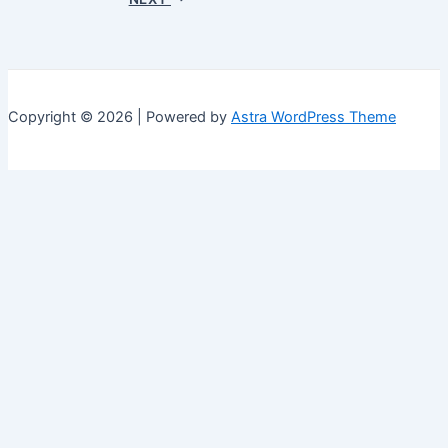
Copyright © 2026 | Powered by
Astra WordPress Theme