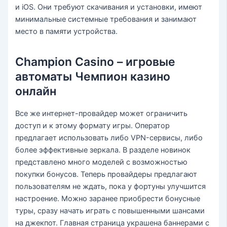
и iOS. Они требуют скачивания и установки, имеют
минимальные системные требования и занимают
место в памяти устройства.
Champion Casino – игровые
автоматы Чемпион казино
онлайн
Все же интернет-провайдер может ограничить
доступ и к этому формату игры. Оператор
предлагает использовать либо VPN-сервисы, либо
более эффективные зеркала. В разделе новинок
представлено много моделей с возможностью
покупки бонусов. Теперь провайдеры предлагают
пользователям не ждать, пока у фортуны улучшится
настроение. Можно заранее приобрести бонусные
туры, сразу начать играть с повышенными шансами
на джекпот. Главная страница украшена баннерами с