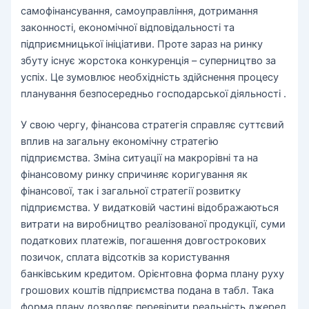
самофінансування, самоуправління, дотримання
законності, економічної відповідальності та
підприємницької ініціативи. Проте зараз на ринку
збуту існує жорстока конкуренція – суперництво за
успіх. Це зумовлює необхідність здійснення процесу
планування безпосередньо господарської діяльності .
У свою чергу, фінансова стратегія справляє суттєвий
вплив на загальну економічну стратегію
підприємства. Зміна ситуації на макрорівні та на
фінансовому ринку спричиняє коригування як
фінансової, так і загальної стратегії розвитку
підприємства. У видатковій частині відображаються
витрати на виробництво реалізованої продукції, суми
податкових платежів, погашення довгострокових
позичок, сплата відсотків за користування
банківським кредитом. Орієнтовна форма плану руху
грошових коштів підприємства подана в табл. Така
форма плану дозволяє перевірити реальність джерел