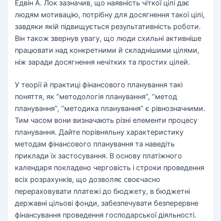
Едвін А. Лок зазначив, що наявність чіткої цілі дає
людям мотивацію, потрібну для досягнення такої цілі,
завдяки якій підвищується результативність роботи.
Він також звернув увагу, що люди схильні активніше
працювати над конкретними й складнішими цілями,
ніж заради досягнення нечітких та простих цілей.
У теорії й практиці фінансового планування такі
поняття, як “методологія планування”, “метод
планування”, “методика планування” є рівнозначними.
Тим часом вони визначають різні елементи процесу
планування. Дайте порівняльну характеристику
методам фінансового планування та наведіть
приклади їх застосування. В основу платіжного
календаря покладено черговість і строки проведення
всіх розрахунків, що дозволяє своєчасно
перераховувати платежі до бюджету, в бюджетні
державні цільові фонди, забезпечувати безперервне
фінансування проведення господарської діяльності.