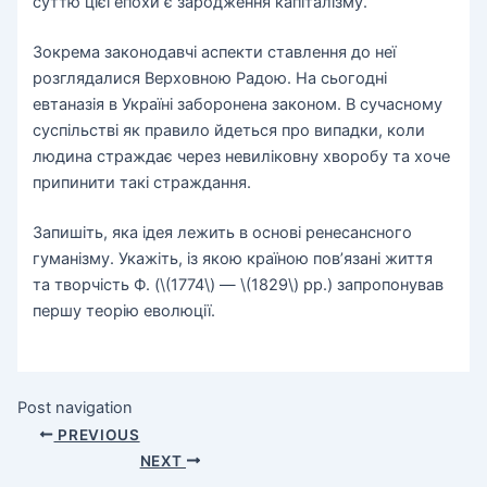
суттю цієї епохи є зародження капіталізму.
Зокрема законодавчі аспекти ставлення до неї
розглядалися Верховною Радою. На сьогодні
евтаназія в Україні заборонена законом. В сучасному
суспільстві як правило йдеться про випадки, коли
людина страждає через невиліковну хворобу та хоче
припинити такі страждання.
Запишіть, яка ідея лежить в основі ренесансного
гуманізму. Укажіть, із якою країною пов’язані життя
та творчість Ф. (\(1774\) — \(1829\) рр.) запропонував
першу теорію еволюції.
Post navigation
PREVIOUS
NEXT