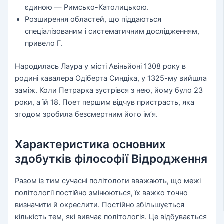
єдиною — Римсько-Католицькою.
Розширення областей, що піддаються
спеціалізованим і систематичним дослідженням,
привело Г.
Народилась Лаура у місті Авіньйоні 1308 року в
родині кавалера Одіберта Синдіка, у 1325-му вийшла
заміж. Коли Петрарка зустрівся з нею, йому було 23
роки, а їй 18. Поет першим відчув пристрасть, яка
згодом зробила безсмертним його ім’я.
Характеристика основних
здобутків філософії Відродження
Разом із тим сучасні політологи вважають, що межі
політології постійно змінюються, їх важко точно
визначити й окреслити. Постійно збільшується
кількість тем, які вивчає політологія. Це відбувається