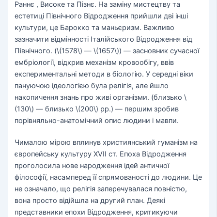
Раннє , Високе та Пізнє. На заміну мистецтву та
естетиці Північного Відродження прийшли дві інші
культури, це Барокко та маньєризм. Важливо
зазначити відмінності Італійського Відродження від
Північного. (\(1578\) — \(1657\)) — засновник сучасної
ембріології, відкрив механізм кровообігу, ввів
експериментальні методи в біологію. У середні віки
пануючою ідеологією була релігія, але йшло
накопичення знань про живі організми. (близько \
(130\) — близько \(200\) рр.) — першим зробив
порівняльно-анатомічний опис людини і мавпи.
Чималою мірою вплинув християнський гуманізм на
європейську культуру XVII ст. Епоха Відродження
проголосила нове народження ідей античної
філософії, насамперед її спрямованості до людини. Це
не означало, що релігія заперечувалася повністю,
вона просто відійшла на другий план. Деякі
представники епохи Відродження, критикуючи