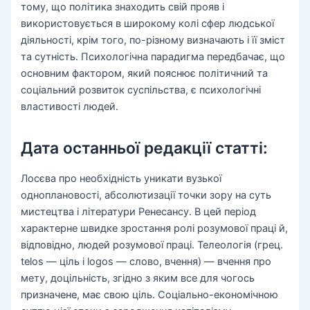
тому, що політика знаходить свій прояв і
використовується в широкому колі сфер людської
діяльності, крім того, по-різному визначають і її зміст
та сутність. Психологічна парадигма передбачає, що
основним фактором, який пояснює політичний та
соціальний розвиток суспільства, є психологічні
властивості людей.
Дата останньої редакції статті:
Лосєва про необхідність уникати вузької
одноплановості, абсолютизації точки зору на суть
мистецтва і літератури Ренесансу. В цей період
характерне швидке зростання ролі розумової праці й,
відповідно, людей розумової праці. Телеологія (грец.
telos — ціль і logos — слово, вчення) — вчення про
мету, доцільність, згідно з яким все для чогось
призначене, має свою ціль. Соціально-економічною