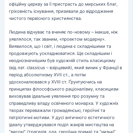
офіційну церкву за її пристрасть до мирських благ,
гріховність існування, призивали до відродження
чистого первісного християнства.
Людина відчуває та вчиняє по-новому – інакше, ніж
уявлялося, так званим, «проектом модерну».
Виявилося, що і світ, і людина є складнішими та
продовжують ускладнюватися. Ще складнішим і
неоднозначнішим був художній стиль класицизму
(від лат. classicus – взірцевий), який виник у Франції в
період абсолютизму XVII ст., а потім
удосконалювався у XVIII ст. Ґрунтуючись на
принципах філософського раціоналізму, класицизм
виховував ідеальне уявлення про розумну та
справедливу владу освіченого монарха. У художніх
творах переважали громадянські, героїчні та
патріотичні мотиви. У дусі античного естетичного
ідеалу утверджувався поділ жанрів мистецтва на
“високі” (трагедія, ода, героїчна поема) та “низькі”