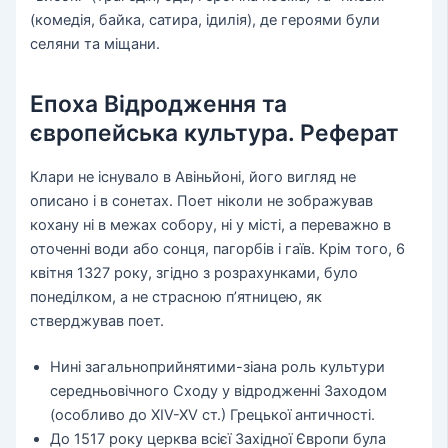
(комедія, байка, сатира, ідилія), де героями були
селяни та міщани.
Епоха Відродження та
європейська культура. Реферат
Клари не існувало в Авіньйоні, його вигляд не
описано і в сонетах. Поет ніколи не зображував
кохану ні в межах собору, ні у місті, а переважно в
оточенні води або сонця, пагорбів і гаїв. Крім того, 6
квітня 1327 року, згідно з розрахунками, було
понеділком, а не страсною п’ятницею, як
стверджував поет.
Нині загальноприйнятими-зіана роль культури
середньовічного Сходу у відродженні Заходом
(особливо до XIV-XV ст.) Грецької античності.
До 1517 року церква всієї Західної Європи була