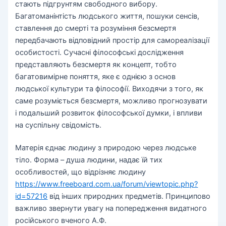
стають підгрунтям свободного вибору.
Багатоманінтість людського життя, пошуки сенсів,
ставлення до смерті та розуміння безсмертя
передбачають відповідний простір для самореалізації
особистості. Сучасні філософські дослідження
представляють безсмертя як концепт, тобто
багатовимірне поняття, яке є однією з основ
людської культури та філософії. Виходячи з того, як
саме розуміється безсмертя, можливо прогнозувати
і подальший розвиток філософської думки, і впливи
на суспільну свідомість.
Матерія єднає людину з природою через людське
тіло. Форма – душа людини, надає їй тих
особливостей, що відрізняє людину
https://www.freeboard.com.ua/forum/viewtopic.php?
id=57216
від інших природних предметів. Принципово
важливо звернути увагу на попередження видатного
російського вченого А.Ф.