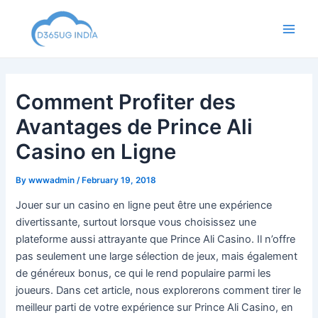
Skip
to
Main
content
Men
Comment Profiter des
Avantages de Prince Ali
Casino en Ligne
By
wwwadmin
/
February 19, 2018
Jouer sur un casino en ligne peut être une expérience
divertissante, surtout lorsque vous choisissez une
plateforme aussi attrayante que Prince Ali Casino. Il n’offre
pas seulement une large sélection de jeux, mais également
de généreux bonus, ce qui le rend populaire parmi les
joueurs. Dans cet article, nous explorerons comment tirer le
meilleur parti de votre expérience sur Prince Ali Casino, en