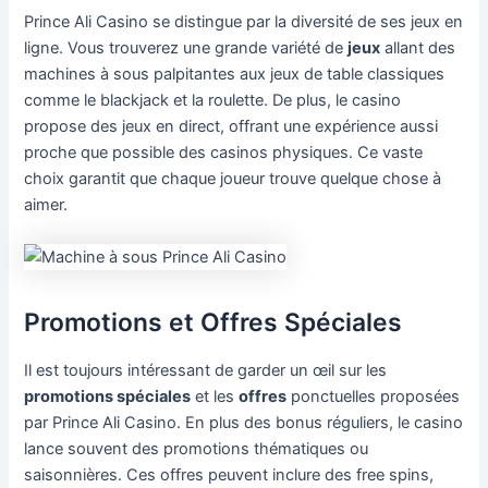
Prince Ali Casino se distingue par la diversité de ses jeux en
ligne. Vous trouverez une grande variété de
jeux
allant des
machines à sous palpitantes aux jeux de table classiques
comme le blackjack et la roulette. De plus, le casino
propose des jeux en direct, offrant une expérience aussi
proche que possible des casinos physiques. Ce vaste
choix garantit que chaque joueur trouve quelque chose à
aimer.
Promotions et Offres Spéciales
Il est toujours intéressant de garder un œil sur les
promotions spéciales
et les
offres
ponctuelles proposées
par Prince Ali Casino. En plus des bonus réguliers, le casino
lance souvent des promotions thématiques ou
saisonnières. Ces offres peuvent inclure des free spins,