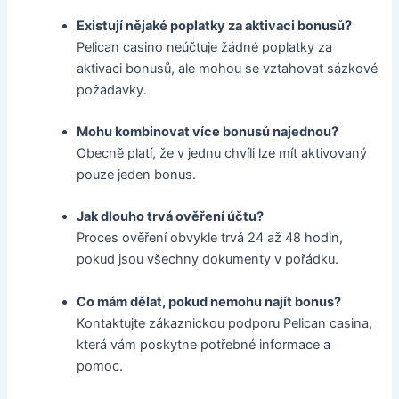
Existují nějaké poplatky za aktivaci bonusů?
Pelican casino neúčtuje žádné poplatky za
aktivaci bonusů, ale mohou se vztahovat sázkové
požadavky.
Mohu kombinovat více bonusů najednou?
Obecně platí, že v jednu chvíli lze mít aktivovaný
pouze jeden bonus.
Jak dlouho trvá ověření účtu?
Proces ověření obvykle trvá 24 až 48 hodin,
pokud jsou všechny dokumenty v pořádku.
Co mám dělat, pokud nemohu najít bonus?
Kontaktujte zákaznickou podporu Pelican casina,
která vám poskytne potřebné informace a
pomoc.