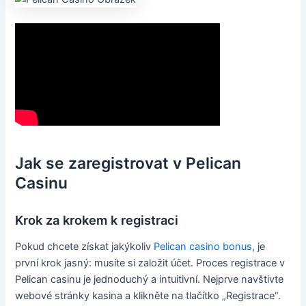
Jak se zaregistrovat v Pelican
Casinu
Krok za krokem k registraci
Pokud chcete získat jakýkoliv
Pelican casino bonus
, je
první krok jasný: musíte si založit účet. Proces registrace v
Pelican casinu je jednoduchý a intuitivní. Nejprve navštivte
webové stránky kasina a klikněte na tlačítko „Registrace“.