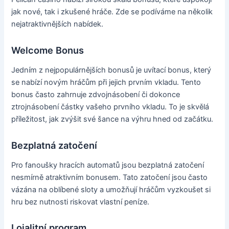
jak nové, tak i zkušené hráče. Zde se podíváme na několik
nejatraktivnějších nabídek.
Welcome Bonus
Jedním z nejpopulárnějších bonusů je uvítací bonus, který
se nabízí novým hráčům při jejich prvním vkladu. Tento
bonus často zahrnuje zdvojnásobení či dokonce
ztrojnásobení částky vašeho prvního vkladu. To je skvělá
příležitost, jak zvýšit své šance na výhru hned od začátku.
Bezplatná zatočení
Pro fanoušky hracích automatů jsou bezplatná zatočení
nesmírně atraktivním bonusem. Tato zatočení jsou často
vázána na oblíbené sloty a umožňují hráčům vyzkoušet si
hru bez nutnosti riskovat vlastní peníze.
Lojalitní program