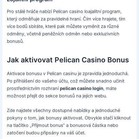
Pro stálé hráče nabízí Pelican casino loajalitní program,
který odměňuje za pravidelné hraní. Čím více hrajete, tím
více bodů sbíráte, které pak můžete vyměnit za různé
odměny, včetně peněžních odměn nebo exkluzivních
bonusů.
Jak aktivovat Pelican Casino Bonus
Aktivace bonusu v Pelican casinu je zpravidla jednoduchá.
Po přihlášení do vašeho účtu, což můžete snadno učinit
prostřednictvím rozhraní
pelican casino login
, máte
možnost přejít do sekce bonusů na jejich webu.
Zde najdete všechny dostupné nabídky a jednoduché
pokyny o tom, jak bonusy aktivovat. Obvykle stačí kliknout
na tlačítko „Přijmout bonus“ a bonusová částka nebo
zatočení budou připsány na váš účet.