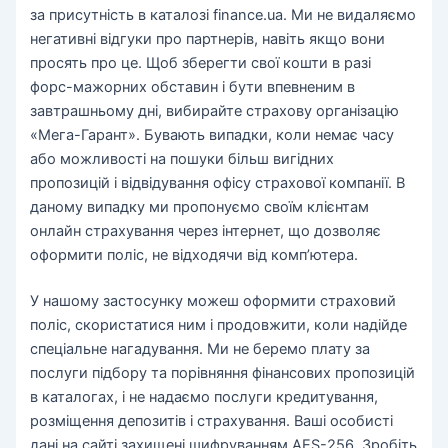
за присутність в каталозі finance.ua. Ми не видаляємо
негативні відгуки про партнерів, навіть якщо вони
просять про це. Щоб зберегти свої кошти в разі
форс-мажорних обставин і бути впевненим в
завтрашньому дні, вибирайте страхову організацію
«Мега-Гарант». Бувають випадки, коли немає часу
або можливості на пошуки більш вигідних
пропозицій і відвідування офісу страхової компанії. В
даному випадку ми пропонуємо своїм клієнтам
онлайн страхування через інтернет, що дозволяє
оформити поліс, не відходячи від комп’ютера.
У нашому застосунку можеш оформити страховий
поліс, скористатися ним і продовжити, коли надійде
спеціальне нагадування. Ми не беремо плату за
послуги підбору та порівняння фінансових пропозицій
в каталогах, і не надаємо послуги кредитування,
розміщення депозитів і страхування. Ваші особисті
дані на сайті захищені шифруванням AES-256. Зробіть