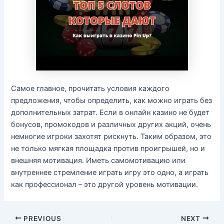
Самое главное, прочитать условия каждого
предложения, чтобы определить, как можно играть без
дополнительных затрат. Если в онлайн казино не будет
бонусов, промокодов и различных других акций, очень
немногие игроки захотят рискнуть. Таким образом, это
не только мягкая площадка против проигрышей, но и
внешняя мотивация. Иметь самомотивацию или
внутреннее стремление играть игру это одно, а играть
как профессионал – это другой уровень мотивации.
Post
PREVIOUS
NEXT