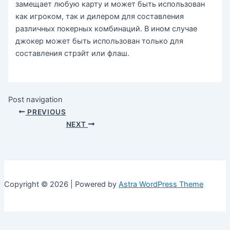
замещает любую карту и может быть использован
как игроком, так и дилером для составления
различных покерных комбинаций. В ином случае
джокер может быть использован только для
составления стрэйт или флаш.
Post navigation
PREVIOUS
NEXT
Copyright © 2026 | Powered by
Astra WordPress Theme