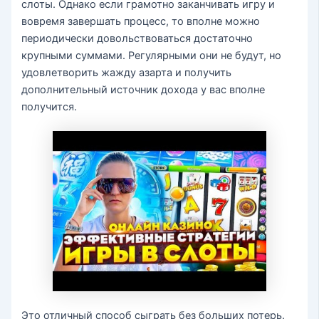
слоты. Однако если грамотно заканчивать игру и
вовремя завершать процесс, то вполне можно
периодически довольствоваться достаточно
крупными суммами. Регулярными они не будут, но
удовлетворить жажду азарта и получить
дополнительный источник дохода у вас вполне
получится.
Это отличный способ сыграть без больших потерь.