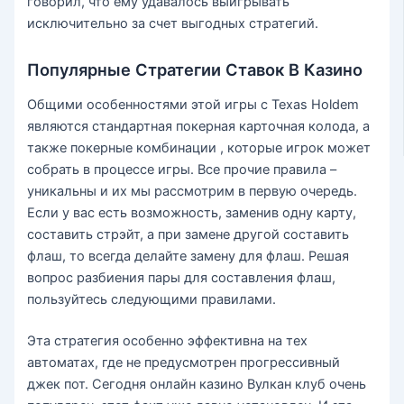
говорил, что ему удавалось выигрывать
исключительно за счет выгодных стратегий.
Популярные Стратегии Ставок В Казино
Общими особенностями этой игры с Texas Holdem
являются стандартная покерная карточная колода, а
также покерные комбинации , которые игрок может
собрать в процессе игры. Все прочие правила –
уникальны и их мы рассмотрим в первую очередь.
Если у вас есть возможность, заменив одну карту,
составить стрэйт, а при замене другой составить
флаш, то всегда делайте замену для флаш. Решая
вопрос разбиения пары для составления флаш,
пользуйтесь следующими правилами.
Эта стратегия особенно эффективна на тех
автоматах, где не предусмотрен прогрессивный
джек пот. Сегодня онлайн казино Вулкан клуб очень