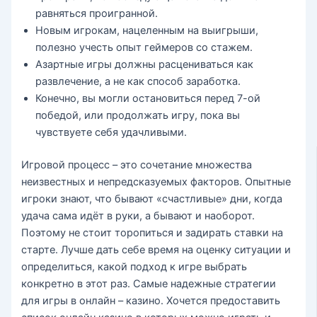
равняться проигранной.
Новым игрокам, нацеленным на выигрыши,
полезно учесть опыт геймеров со стажем.
Азартные игры должны расцениваться как
развлечение, а не как способ заработка.
Конечно, вы могли остановиться перед 7-ой
победой, или продолжать игру, пока вы
чувствуете себя удачливыми.
Игровой процесс – это сочетание множества
неизвестных и непредсказуемых факторов. Опытные
игроки знают, что бывают «счастливые» дни, когда
удача сама идёт в руки, а бывают и наоборот.
Поэтому не стоит торопиться и задирать ставки на
старте. Лучше дать себе время на оценку ситуации и
определиться, какой подход к игре выбрать
конкретно в этот раз. Самые надежные стратегии
для игры в онлайн – казино. Хочется предоставить