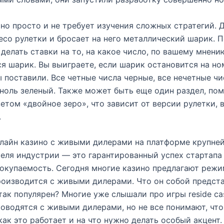
но просто и не требует изучения сложных стратегий. 
есо рулетки и бросает на него металлический шарик. 
делать ставки на то, на какое число, по вашему мнени
я шарик. Вы выиграете, если шарик остановится на но
 поставили. Все четные числа черные, все нечетные чи
 ноль зеленый. Также может быть еще один раздел, по
етом «двойное зеро», что зависит от версии рулетки, 
.
лайн казино с живыми дилерами на платформе крупне
еля индустрии — это гарантированный успех стартапа
окупаемость. Сегодня многие казино предлагают режи
оизводится с живыми дилерами. Что он собой предста
так популярен? Многие уже слышали про игры reside cas
оводятся с живыми дилерами, но не все понимают, чт
 как это работает и на что нужно делать особый акцент.