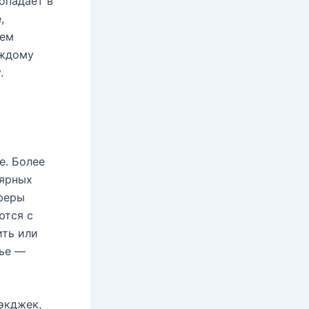
опадает в
,
тем
аждому
.
е. Более
лярных
сферы
ются с
ить или
пье —
экджек,