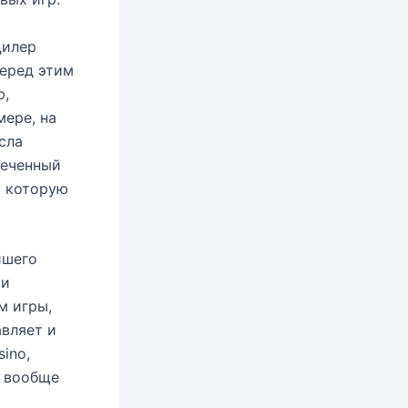
Дилер
Перед этим
ю,
мере, на
сла
меченный
в которую
йшего
 и
м игры,
вляет и
ino,
о вообще