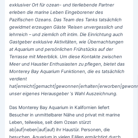
exklusiver Ort für ozean- und tierliebende Partner
erleben die marine Leben Eingeborener des
Pazifischen Ozeans. Das Team des Tanks tatsächlich
gewidmet erzeugen Gäste ‘Reisen unvergesslich und
lehrreich – und ziemlich oft intim. Die Einrichtung auch
Gastgeber exklusive Aktivitäten, wie Übernachtungen
at Aquarium und persönlichen Frühstücks auf der
Terrasse mit Meerblick. Um diese Kontakte zwischen
Meer und Haustier Enthusiasten zu pflegen, bietet das
Monterey Bay Aquarium Funktionen, die es tatsächlich
verdient
hat|erreicht|gemacht|gewonnen|erhalten|erworben|gewonn
unser eigenes Herausgeber ‘s Wahl Auszeichnung.
Das Monterey Bay Aquarium in Kalifornien liefert
Besucher in unmittelbarer Nähe und privat mit marine
Leben, teilweise, seit dem Ozean stürzt
ab|auf|neben|auf|auf} ihr Haustür. Personen, die
besuchen, Aquarium in vielen Fällen ermächtigt durch