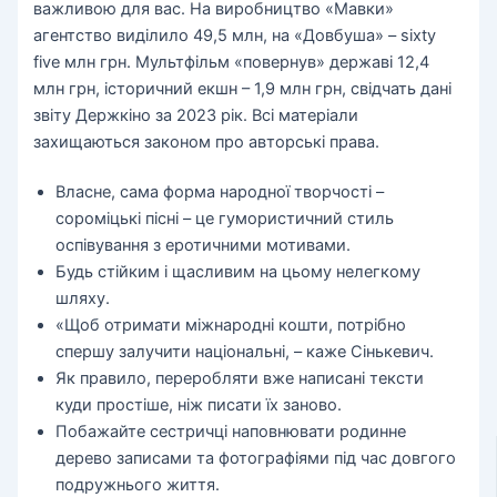
важливою для вас. На виробництво «Мавки»
агентство виділило 49,5 млн, на «Довбуша» – sixty
five млн грн. Мультфільм «повернув» державі 12,4
млн грн, історичний екшн – 1,9 млн грн, свідчать дані
звіту Держкіно за 2023 рік. Всі матеріали
захищаються законом про авторські права.
Власне, сама форма народної творчості –
сороміцькі пісні – це гумористичний стиль
оспівування з еротичними мотивами.
Будь стійким і щасливим на цьому нелегкому
шляху.
«Щоб отримати міжнародні кошти, потрібно
спершу залучити національні, – каже Сінькевич.
Як правило, переробляти вже написані тексти
куди простіше, ніж писати їх заново.
Побажайте сестричці наповнювати родинне
дерево записами та фотографіями під час довгого
подружнього життя.