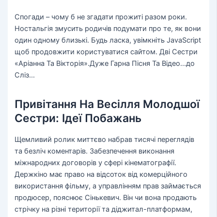
Спогади – чому б не згадати прожиті разом роки.
Ностальгія змусить родичів подумати про те, як вони
один одному близькі. Будь ласка, увімкніть JavaScript
щоб продовжити користуватися сайтом. Дві Сестри
«Аріанна Та Вікторія».Дуже Гарна Пісня Та Відео…до
Сліз…
Привітання На Весілля Молодшої
Сестри: Ідеї Побажань
Щемливий ролик миттєво набрав тисячі переглядів
та безліч коментарів. Забезпечення виконання
міжнародних договорів у сфері кінематографії.
Держкіно має право на відсоток від комерційного
використання фільму, а управлінням прав займається
продюсер, пояснює Сінькевич. Він чи вона продають
стрічку на різні території та діджитал-платформам,