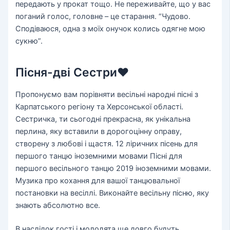
передають у прокат тощо. Не переживайте, що у вас
поганий голос, головне – це старання. “Чудово.
Сподіваюся, одна з моїх онучок колись одягне мою
сукню”.
Пісня-дві Сестри❤️
Пропонуємо вам порівняти весільні народні пісні з
Карпатського регіону та Херсонської області.
Сестричка, ти сьогодні прекрасна, як унікальна
перлина, яку вставили в дорогоцінну оправу,
створену з любові і щастя. 12 ліричних пісень для
першого танцю іноземними мовами Пісні для
першого весільного танцю 2019 іноземними мовами.
Музика про кохання для вашої танцювальної
постановки на весіллі. Виконайте весільну пісню, яку
знають абсолютно все.
В наслідок гості і молодята ще довго будуть