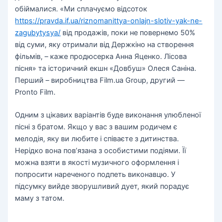
обіймалися. «Ми сплачуємо відсоток
https://pravda.if.ua/riznomanittya-onlajn-slotiv-yak-ne-
zagubytysya/
від продажів, поки не повернемо 50%
від суми, яку отримали від Держкіно на створення
фільмів, – каже продюсерка Анна Яценко. Лісова
пісня» та історичний екшн «Довбуш» Олеся Саніна.
Перший – виробництва Film.ua Group, другий —
Pronto Film.
Одним з цікавих варіантів буде виконання улюбленої
пісні з братом. Якщо у вас з вашим родичем є
мелодія, яку ви любите і співаєте з дитинства.
Нерідко вона пов’язана з особистими подіями. Її
можна взяти в якості музичного оформлення і
попросити нареченого подпеть виконавцю. У
підсумку вийде зворушливий дует, який порадує
маму з татом.