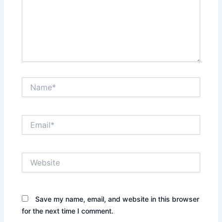
Name*
Email*
Website
Save my name, email, and website in this browser
for the next time I comment.