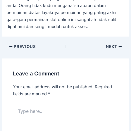
anda. Orang tidak kudu menganalisa aturan dalam
permainan diatas layaknya permainan yang paling akhir,
gara-gara permainan slot online ini sangatlah tidak sulit
dipahami dan sengit mudah untuk akses.
Post
PREVIOUS
NEXT
navigation
Leave a Comment
Your email address will not be published.
Required
fields are marked
*
Type
here..