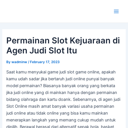
Skip
to
Main
content
Men
Permainan Slot Kejuaraan di
Agen Judi Slot Itu
By
wadminw
/
February 17, 2023
Saat kamu menyukai game judi slot game online, apakah
kamu udah sadar jika bertaruh judi online punyai banyak
model permainan? Biasanya banyak orang yang berkata
jika judi online yang di mainkan hanya dengan permainan
bidang olahraga dan kartu doank. Sebenarnya, di agen judi
Slot Online masih amat banyak variasi usaha permainan
judi online atau tidak online yang bisa kamu mainkan
menerapkan langkah yang memang cukup mudah untuk
dipilih. Berawal berasal dari alternatif sepak bola, basket,