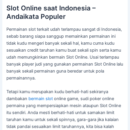
Slot Online saat Indonesia –
Andaikata Populer
Permainan slot terkait udah terlampau sangat di Indonesia,
sebab barang siapa sanggup memainkan permainan ini
tidak kudu mengeri banyak sekali hal, kamu cuma kudu
sesuaikan credit taruhan kamu buat sekali spin serta kamu
udah memungkinkan bermain Slot Online. Usai terlampau
banyak player judi yang gunakan permainan Slot Online lalu
banyak sekali permainan guna beredar untuk pola
permainannya.
Tetapi kamu merupakan kudu berhati-hati sekiranya
dambakan
bermain slot
online game, sudi poker online
permaina yang mempersiapkan mesin ataupun Slot Online
itu sendiri. Anda mesti berhati-hati untuk samakan limit
taruhan kamu untuk sekali spinnya, gara-gara jika kalaian
tidak pandai sesuaikan limit taruhannya, kita bisa kalah