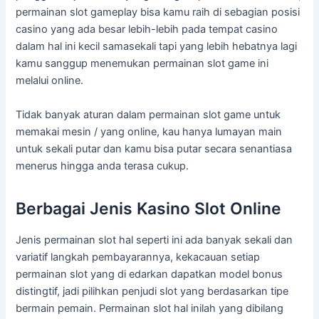
permainan slot gameplay bisa kamu raih di sebagian posisi
casino yang ada besar lebih-lebih pada tempat casino
dalam hal ini kecil samasekali tapi yang lebih hebatnya lagi
kamu sanggup menemukan permainan slot game ini
melalui online.
Tidak banyak aturan dalam permainan slot game untuk
memakai mesin / yang online, kau hanya lumayan main
untuk sekali putar dan kamu bisa putar secara senantiasa
menerus hingga anda terasa cukup.
Berbagai Jenis Kasino Slot Online
Jenis permainan slot hal seperti ini ada banyak sekali dan
variatif langkah pembayarannya, kekacauan setiap
permainan slot yang di edarkan dapatkan model bonus
distingtif, jadi pilihkan penjudi slot yang berdasarkan tipe
bermain pemain. Permainan slot hal inilah yang dibilang