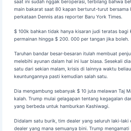
saat ini sudah nggak beroperasi, terbilang bahwa b
main bakarat saat 80 kapan berturut-turut bersama 
perkataan Dennis atas reporter Baru York Times.
$ 100k bahkan tidak hanya kisaran judi teratas bagi 
permainan hingga $ 200. 000 per tangan jika boleh.
Taruhan bandar besar-besaran itulah membuat penju
melebihi ayunan dalam hal ini luar biasa. Sesekali 
satu dari sekian malam, krisis di lainnya waktu bel
keuntungannya pasti kemudian salah satu.
Dia mengambung sebanyak $ 10 juta melawan Taj Ma
kalah. Trump mulai gelagapan tentang kegagalan d
yang berbeda untuk hamburkan Kashiwagi.
Didalam satu burik, tim dealer yang seluruh laki-lak
dealer yang mana semuanya bini. Trump mengamati 