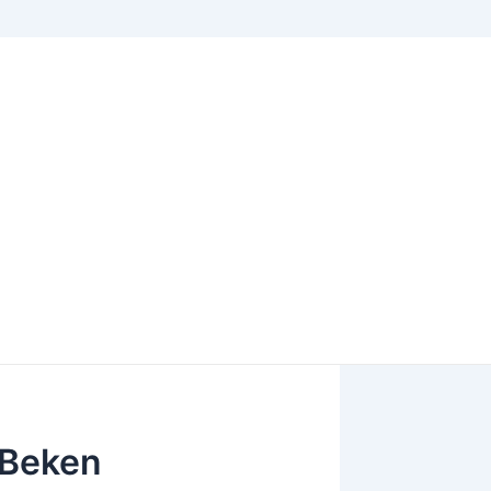
 Beken