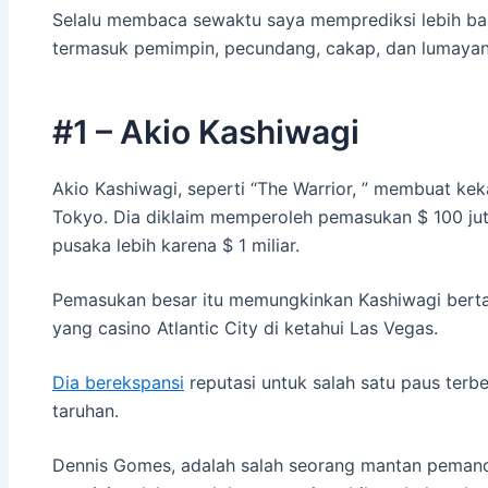
Selalu membaca sewaktu saya memprediksi lebih ba
termasuk pemimpin, pecundang, cakap, dan lumayan
#1 – Akio Kashiwagi
Akio Kashiwagi, seperti “The Warrior, ” membuat ke
Tokyo. Dia diklaim memperoleh pemasukan $ 100 juta
pusaka lebih karena $ 1 miliar.
Pemasukan besar itu memungkinkan Kashiwagi bertar
yang casino Atlantic City di ketahui Las Vegas.
Dia berekspansi
reputasi untuk salah satu paus terb
taruhan.
Dennis Gomes, adalah salah seorang mantan pemand