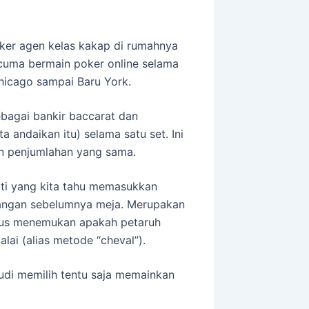
oker agen kelas kakap di rumahnya
 cuma bermain poker online selama
hicago sampai Baru York.
ebagai bankir baccarat dan
a andaikan itu) selama satu set. Ini
 penjumlahan yang sama.
ti yang kita tahu memasukkan
tangan sebelumnya meja. Merupakan
arus menemukan apakah petaruh
lai (alias metode “cheval”).
udi memilih tentu saja memainkan