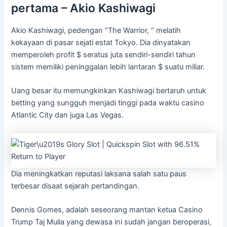
pertama – Akio Kashiwagi
Akio Kashiwagi, pedengan “The Warrior, ” melatih
kekayaan di pasar sejati estat Tokyo. Dia dinyatakan
memperoleh profit $ seratus juta sendiri-sendiri tahun
sistem memiliki peninggalan lebih lantaran $ suatu miliar.
Uang besar itu memungkinkan Kashiwagi bertaruh untuk
betting yang sungguh menjadi tinggi pada waktu casino
Atlantic City dan juga Las Vegas.
Dia meningkatkan reputasi laksana salah satu paus
terbesar disaat sejarah pertandingan.
Dennis Gomes, adalah seseorang mantan ketua Casino
Trump Taj Mulia yang dewasa ini sudah jangan beroperasi,