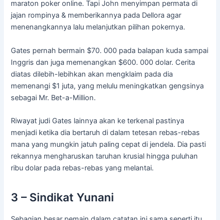
maraton poker online. Tapi John menyimpan permata di
jajan rompinya & memberikannya pada Dellora agar
menenangkannya lalu melanjutkan pilihan pokernya.
Gates pernah bermain $70. 000 pada balapan kuda sampai
Inggris dan juga memenangkan $600. 000 dolar. Cerita
diatas dilebih-lebihkan akan mengklaim pada dia
memenangi $1 juta, yang melulu meningkatkan gengsinya
sebagai Mr. Bet-a-Million.
Riwayat judi Gates lainnya akan ke terkenal pastinya
menjadi ketika dia bertaruh di dalam tetesan rebas-rebas
mana yang mungkin jatuh paling cepat di jendela. Dia pasti
rekannya mengharuskan taruhan krusial hingga puluhan
ribu dolar pada rebas-rebas yang melantai.
3 – Sindikat Yunani
Sebagian besar pemain dalam catatan ini sama seperti itu