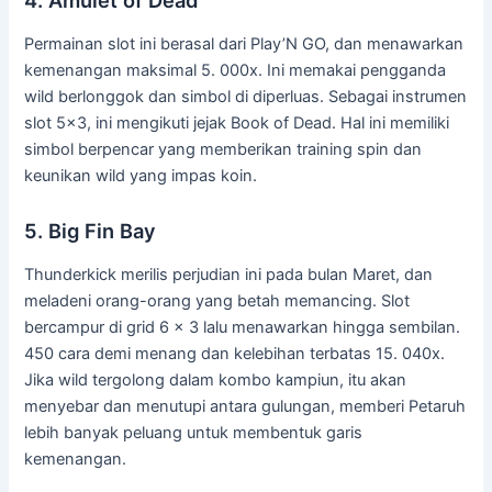
4. Amulet of Dead
Permainan slot ini berasal dari Play’N GO, dan menawarkan
kemenangan maksimal 5. 000x. Ini memakai pengganda
wild berlonggok dan simbol di diperluas. Sebagai instrumen
slot 5×3, ini mengikuti jejak Book of Dead. Hal ini memiliki
simbol berpencar yang memberikan training spin dan
keunikan wild yang impas koin.
5. Big Fin Bay
Thunderkick merilis perjudian ini pada bulan Maret, dan
meladeni orang-orang yang betah memancing. Slot
bercampur di grid 6 × 3 lalu menawarkan hingga sembilan.
450 cara demi menang dan kelebihan terbatas 15. 040x.
Jika wild tergolong dalam kombo kampiun, itu akan
menyebar dan menutupi antara gulungan, memberi Petaruh
lebih banyak peluang untuk membentuk garis
kemenangan.