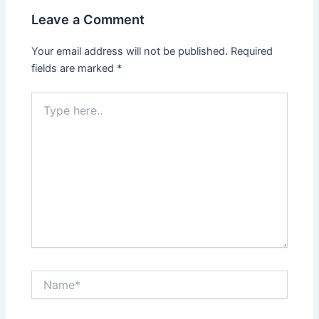
Leave a Comment
Your email address will not be published.
Required
fields are marked
*
Type
here..
Name*