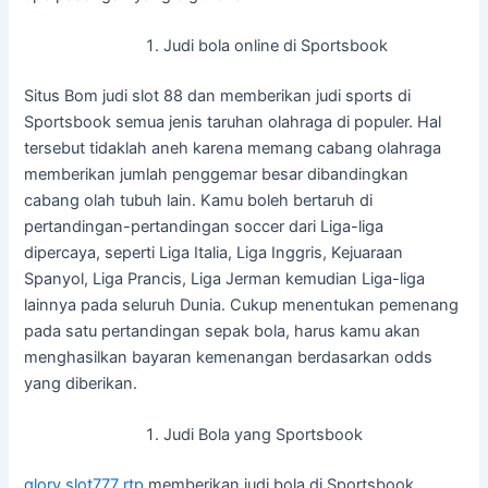
Judi bola online di Sportsbook
Situs Bom judi slot 88 dan memberikan judi sports di
Sportsbook semua jenis taruhan olahraga di populer. Hal
tersebut tidaklah aneh karena memang cabang olahraga
memberikan jumlah penggemar besar dibandingkan
cabang olah tubuh lain. Kamu boleh bertaruh di
pertandingan-pertandingan soccer dari Liga-liga
dipercaya, seperti Liga Italia, Liga Inggris, Kejuaraan
Spanyol, Liga Prancis, Liga Jerman kemudian Liga-liga
lainnya pada seluruh Dunia. Cukup menentukan pemenang
pada satu pertandingan sepak bola, harus kamu akan
menghasilkan bayaran kemenangan berdasarkan odds
yang diberikan.
Judi Bola yang Sportsbook
glory slot777 rtp
memberikan judi bola di Sportsbook