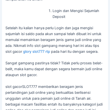
Login dan Mengisi Sejumlah
Deposit
Setelah itu kalian hanya perlu Login dan juga mengisi
sejumlah isi saldo pada akun sampai telah dibuat ini untuk
memulai memainkan beragam jenis game judi online yang
ada. Nikmati info slot gampang menang hari ini atau tips
slot gacor
glory slot777 rtp
pada hari itu dengan segera.
Sangat gampang pastinya tidak? Tidak perlu proses belat-
belit, maka kamu dapat dengan segera bermain judi online
ataupun slot gacor.
slot gacorSLOT777 memberikan beragam jenis
pertandingan judi online yang berkualitas berlisensi
unggulan untuk para pemain judi online di Tanah air.
berbagai macam fasilitas entah itu banyaknya kategori judi