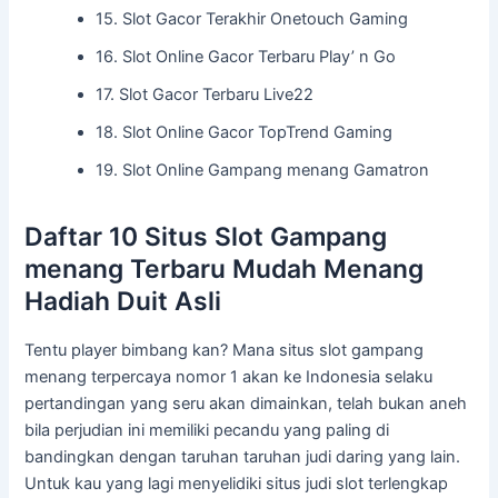
15. Slot Gacor Terakhir Onetouch Gaming
16. Slot Online Gacor Terbaru Play’ n Go
17. Slot Gacor Terbaru Live22
18. Slot Online Gacor TopTrend Gaming
19. Slot Online Gampang menang Gamatron
Daftar 10 Situs Slot Gampang
menang Terbaru Mudah Menang
Hadiah Duit Asli
Tentu player bimbang kan? Mana situs slot gampang
menang terpercaya nomor 1 akan ke Indonesia selaku
pertandingan yang seru akan dimainkan, telah bukan aneh
bila perjudian ini memiliki pecandu yang paling di
bandingkan dengan taruhan taruhan judi daring yang lain.
Untuk kau yang lagi menyelidiki situs judi slot terlengkap