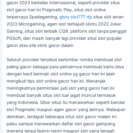
gacor 2023 berkelas Internasional, seperti provider situs
slot gacor hari ini Pragmatic Play, situs slot online
terpercaya Spadegaming,
glory slot777 rtp
situs slot aman
2023 Microgaming, agen slot terbajudi slotru 2023 Joker
Gaming, situs slot terbaik CQ9, platform slot tanpa penggal
PGSoft, dan masih banyak lagi provider situs slot populer
gacor atau site slots gacor dalam.
Seluruh provider tersebut berlomba– lomba membuat slot
paling gacor sebagai para pemainnya membuat kamu bisa
dengan kecil bermain slot online yg gacor hari ini ialah
mengikuti tips slot online gacor hari ini. Menanjak
meningkatnya permintaan judi slot yang gacor hari ini
membuat banyak situs slot luar jagat muncul termasuk
yang Indonesia. Situs-situs itu menawarkan seperti bandar
slot Pragmatic maupun agen gacor yang lainnya. Walaupun
demikian, terdapat beberapa situs slot gacor malam ini
palsu sampai menawarkan daftar slot gacor gampang
menang tanpa lisensi resmi maupun slot yang tengah