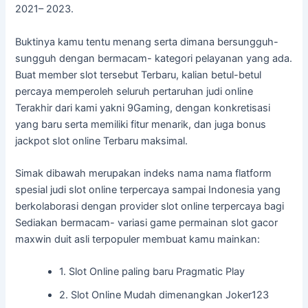
2021– 2023.
Buktinya kamu tentu menang serta dimana bersungguh-
sungguh dengan bermacam- kategori pelayanan yang ada.
Buat member slot tersebut Terbaru, kalian betul-betul
percaya memperoleh seluruh pertaruhan judi online
Terakhir dari kami yakni 9Gaming, dengan konkretisasi
yang baru serta memiliki fitur menarik, dan juga bonus
jackpot slot online Terbaru maksimal.
Simak dibawah merupakan indeks nama nama flatform
spesial judi slot online terpercaya sampai Indonesia yang
berkolaborasi dengan provider slot online terpercaya bagi
Sediakan bermacam- variasi game permainan slot gacor
maxwin duit asli terpopuler membuat kamu mainkan:
1. Slot Online paling baru Pragmatic Play
2. Slot Online Mudah dimenangkan Joker123