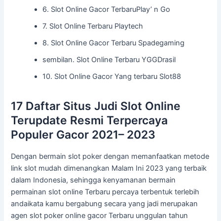
6. Slot Online Gacor TerbaruPlay’ n Go
7. Slot Online Terbaru Playtech
8. Slot Online Gacor Terbaru Spadegaming
sembilan. Slot Online Terbaru YGGDrasil
10. Slot Online Gacor Yang terbaru Slot88
17 Daftar Situs Judi Slot Online
Terupdate Resmi Terpercaya
Populer Gacor 2021– 2023
Dengan bermain slot poker dengan memanfaatkan metode
link slot mudah dimenangkan Malam Ini 2023 yang terbaik
dalam Indonesia, sehingga kenyamanan bermain
permainan slot online Terbaru percaya terbentuk terlebih
andaikata kamu bergabung secara yang jadi merupakan
agen slot poker online gacor Terbaru unggulan tahun