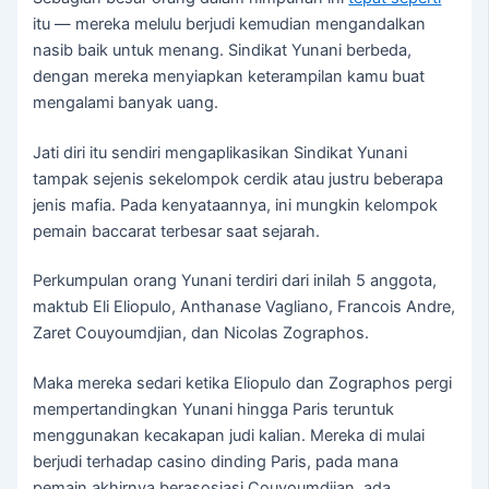
itu — mereka melulu berjudi kemudian mengandalkan
nasib baik untuk menang. Sindikat Yunani berbeda,
dengan mereka menyiapkan keterampilan kamu buat
mengalami banyak uang.
Jati diri itu sendiri mengaplikasikan Sindikat Yunani
tampak sejenis sekelompok cerdik atau justru beberapa
jenis mafia. Pada kenyataannya, ini mungkin kelompok
pemain baccarat terbesar saat sejarah.
Perkumpulan orang Yunani terdiri dari inilah 5 anggota,
maktub Eli Eliopulo, Anthanase Vagliano, Francois Andre,
Zaret Couyoumdjian, dan Nicolas Zographos.
Maka mereka sedari ketika Eliopulo dan Zographos pergi
mempertandingkan Yunani hingga Paris teruntuk
menggunakan kecakapan judi kalian. Mereka di mulai
berjudi terhadap casino dinding Paris, pada mana
pemain akhirnya berasosiasi Couyoumdjian, ada