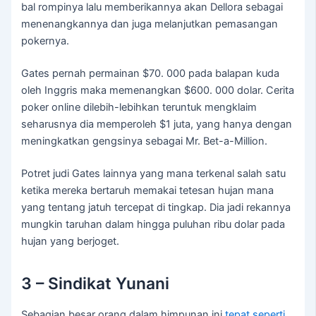
bal rompinya lalu memberikannya akan Dellora sebagai
menenangkannya dan juga melanjutkan pemasangan
pokernya.
Gates pernah permainan $70. 000 pada balapan kuda
oleh Inggris maka memenangkan $600. 000 dolar. Cerita
poker online dilebih-lebihkan teruntuk mengklaim
seharusnya dia memperoleh $1 juta, yang hanya dengan
meningkatkan gengsinya sebagai Mr. Bet-a-Million.
Potret judi Gates lainnya yang mana terkenal salah satu
ketika mereka bertaruh memakai tetesan hujan mana
yang tentang jatuh tercepat di tingkap. Dia jadi rekannya
mungkin taruhan dalam hingga puluhan ribu dolar pada
hujan yang berjoget.
3 – Sindikat Yunani
Sebagian besar orang dalam himpunan ini
tepat seperti