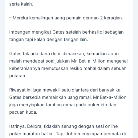
serta kalah.
– Mereka kemalingan uang pemain dengan 2 kerugian.
Imbangan mengikat Gates setelah berhasil di sebagian
tangan tapi kalah dengan tangan lain.
Gates tak ada dana demi dimainkan, kemudian John
malah mendapat soal julukan Mr. Bet-a-Million mengenai
keberaniannya memutuskan resiko mahal dalam sebuah
putaran.
Riwayat ini juga mewakili satu diantara dari banyak kali
Gates bersedia memainkan uang ramai. Mr Bet-a-Million
juga menyiapkan taruhan ramai pada poker idn dan
pacuan kuda.
Istrinya, Dellora, tidaklah senang dengan sesi online
poker maraton hal ini. Tapi John menyimpan permata di