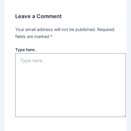
Leave a Comment
Your email address will not be published.
Required
fields are marked
*
Type here..