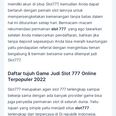
memiliki akun di situs Slot777, kemudian Anda dapat
bertaruh dengan pemain slot lainnya untuk
mempersengketakan kemenangan tanpa batas dalam
hal ini diturunkan setiap hari. Bermacam-macam
rekomendasi permainan
slot 777
yang ego tawarkan
setelah Anda melancarkan pendaftaran, bahkan jika
tanpa deposit sepeserpun Anda bisa meraih keuntungan
yaitu pendapatan referral dengan mengimbau teman
bergabung & bermain bersama-sama ditempat judi
Slot777.
Daftar tujuh Game Judi Slot 777 Online
Terpopuler 2022
Slot777 merupakan agen slot 777 terlengkap sampai
bekerja sama dengan ada banyak provider game bisa
juga penyedia permainan slot di seluruh dunia. Yaitu
tujuan yang simple yaitu menjadi situs
slot777
terlengkap dan terpercaya di Di republik indonesia.