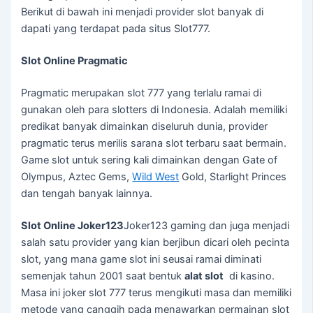
Berikut di bawah ini menjadi provider slot banyak di
dapati yang terdapat pada situs Slot777.
Slot Online Pragmatic
Pragmatic merupakan slot 777 yang terlalu ramai di
gunakan oleh para slotters di Indonesia. Adalah memiliki
predikat banyak dimainkan diseluruh dunia, provider
pragmatic terus merilis sarana slot terbaru saat bermain.
Game slot untuk sering kali dimainkan dengan Gate of
Olympus, Aztec Gems,
Wild West
Gold, Starlight Princes
dan tengah banyak lainnya.
Slot Online Joker123
Joker123 gaming dan juga menjadi
salah satu provider yang kian berjibun dicari oleh pecinta
slot, yang mana game slot ini seusai ramai diminati
semenjak tahun 2001 saat bentuk
alat slot
di kasino.
Masa ini joker slot 777 terus mengikuti masa dan memiliki
metode yang canggih pada menawarkan permainan slot