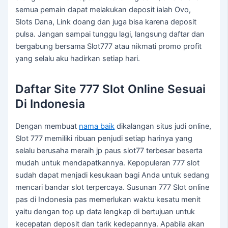
semua pemain dapat melakukan deposit ialah Ovo,
Slots Dana, Link doang dan juga bisa karena deposit
pulsa. Jangan sampai tunggu lagi, langsung daftar dan
bergabung bersama Slot777 atau nikmati promo profit
yang selalu aku hadirkan setiap hari.
Daftar Site 777 Slot Online Sesuai
Di Indonesia
Dengan membuat
nama baik
dikalangan situs judi online,
Slot 777 memiliki ribuan penjudi setiap harinya yang
selalu berusaha meraih jp paus slot77 terbesar beserta
mudah untuk mendapatkannya. Kepopuleran 777 slot
sudah dapat menjadi kesukaan bagi Anda untuk sedang
mencari bandar slot terpercaya. Susunan 777 Slot online
pas di Indonesia pas memerlukan waktu kesatu menit
yaitu dengan top up data lengkap di bertujuan untuk
kecepatan deposit dan tarik kedepannya. Apabila akan