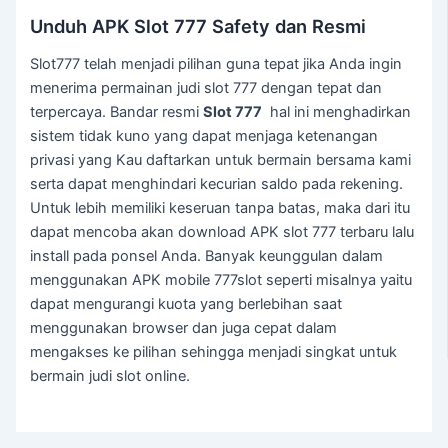
Unduh APK Slot 777 Safety dan Resmi
Slot777 telah menjadi pilihan guna tepat jika Anda ingin
menerima permainan judi slot 777 dengan tepat dan
terpercaya. Bandar resmi
Slot 777
hal ini menghadirkan
sistem tidak kuno yang dapat menjaga ketenangan
privasi yang Kau daftarkan untuk bermain bersama kami
serta dapat menghindari kecurian saldo pada rekening.
Untuk lebih memiliki keseruan tanpa batas, maka dari itu
dapat mencoba akan download APK slot 777 terbaru lalu
install pada ponsel Anda. Banyak keunggulan dalam
menggunakan APK mobile 777slot seperti misalnya yaitu
dapat mengurangi kuota yang berlebihan saat
menggunakan browser dan juga cepat dalam
mengakses ke pilihan sehingga menjadi singkat untuk
bermain judi slot online.