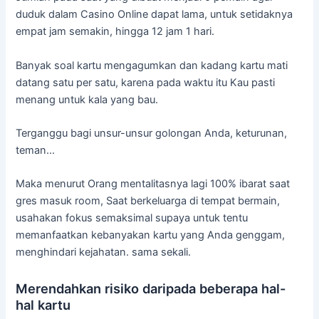
duduk dalam Casino Online dapat lama, untuk setidaknya
empat jam semakin, hingga 12 jam 1 hari.
Banyak soal kartu mengagumkan dan kadang kartu mati
datang satu per satu, karena pada waktu itu Kau pasti
menang untuk kala yang bau.
Terganggu bagi unsur-unsur golongan Anda, keturunan,
teman…
Maka menurut Orang mentalitasnya lagi 100% ibarat saat
gres masuk room, Saat berkeluarga di tempat bermain,
usahakan fokus semaksimal supaya untuk tentu
memanfaatkan kebanyakan kartu yang Anda genggam,
menghindari kejahatan. sama sekali.
Merendahkan risiko daripada beberapa hal-
hal kartu