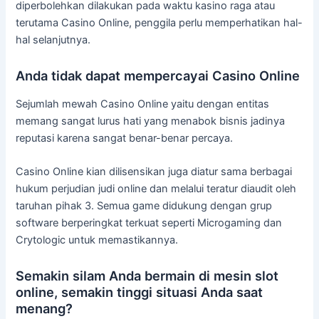
diperbolehkan dilakukan pada waktu kasino raga atau
terutama Casino Online, penggila perlu memperhatikan hal-
hal selanjutnya.
Anda tidak dapat mempercayai Casino Online
Sejumlah mewah Casino Online yaitu dengan entitas
memang sangat lurus hati yang menabok bisnis jadinya
reputasi karena sangat benar-benar percaya.
Casino Online kian dilisensikan juga diatur sama berbagai
hukum perjudian judi online dan melalui teratur diaudit oleh
taruhan pihak 3. Semua game didukung dengan grup
software berperingkat terkuat seperti Microgaming dan
Crytologic untuk memastikannya.
Semakin silam Anda bermain di mesin slot
online, semakin tinggi situasi Anda saat
menang?