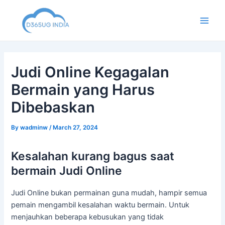
Skip
to
Main
content
Men
Judi Online Kegagalan
Bermain yang Harus
Dibebaskan
By
wadminw
/
March 27, 2024
Kesalahan kurang bagus saat
bermain Judi Online
Judi Online bukan permainan guna mudah, hampir semua
pemain mengambil kesalahan waktu bermain. Untuk
menjauhkan beberapa kebusukan yang tidak