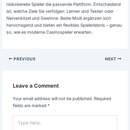
risikobereite Spieler die passende Plattform. Entscheidend
ist, welche Ziele Sie verfolgen: Lernen und Testen oder
Nervenkitzel und Gewinne. Beide Modi ergänzen sich
hervorragend und bieten ein flexibles Spielerlebnis – genau
so, wie es moderne Casinospieler erwarten.
Post
PREVIOUS
NEXT
navigation
Leave a Comment
Your email address will not be published.
Required
fields are marked
*
Type
here..