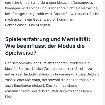
und faire Umsatzanforderungen bietet. Im Demomodus
hingegen sind solche Bonusangebote nicht aktivierbar, da
kein Echtgeld eingezahlt wird. Das heißt, wer auf der Suche
nach maximalem Gegenwert ist, kommt am
Echtgeldmodus nicht vorbei.
Spielererfahrung und Mentalität:
Wie beeinflusst der Modus die
Spielweise?
Der Demomodus lädt zum entspannten Probieren ein –
ideal für Spieler, die sich Zeit nehmen, einen Spielstil zu
entwickeln. Im Echtgeldmodus hingegen wirkt das Geld als
zusätzlicher Motivator, der sowohl die Konzentration als
auch Emotionen steigert. Dies kann zu einem
dynamischeren Spiel führen, aber auch zu schnellerem
Risiko.