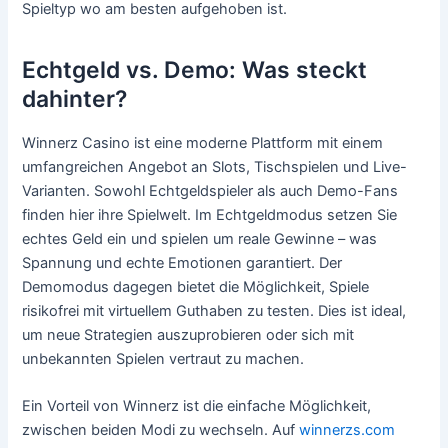
Spieltyp wo am besten aufgehoben ist.
Echtgeld vs. Demo: Was steckt
dahinter?
Winnerz Casino ist eine moderne Plattform mit einem
umfangreichen Angebot an Slots, Tischspielen und Live-
Varianten. Sowohl Echtgeldspieler als auch Demo-Fans
finden hier ihre Spielwelt. Im Echtgeldmodus setzen Sie
echtes Geld ein und spielen um reale Gewinne – was
Spannung und echte Emotionen garantiert. Der
Demomodus dagegen bietet die Möglichkeit, Spiele
risikofrei mit virtuellem Guthaben zu testen. Dies ist ideal,
um neue Strategien auszuprobieren oder sich mit
unbekannten Spielen vertraut zu machen.
Ein Vorteil von Winnerz ist die einfache Möglichkeit,
zwischen beiden Modi zu wechseln. Auf
winnerzs.com