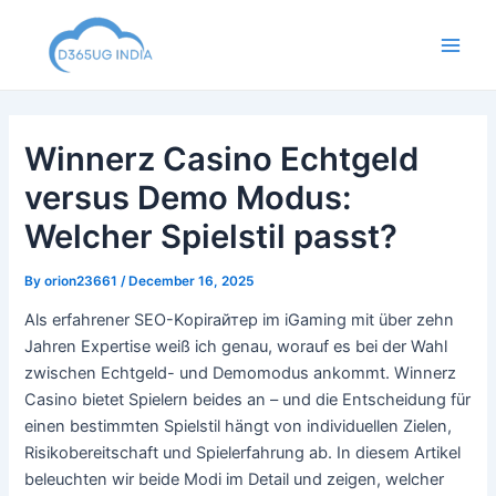
Skip
to
Main
content
Men
Winnerz Casino Echtgeld
versus Demo Modus:
Welcher Spielstil passt?
By
orion23661
/
December 16, 2025
Als erfahrener SEO-Kopiraйтер im iGaming mit über zehn
Jahren Expertise weiß ich genau, worauf es bei der Wahl
zwischen Echtgeld- und Demomodus ankommt. Winnerz
Casino bietet Spielern beides an – und die Entscheidung für
einen bestimmten Spielstil hängt von individuellen Zielen,
Risikobereitschaft und Spielerfahrung ab. In diesem Artikel
beleuchten wir beide Modi im Detail und zeigen, welcher