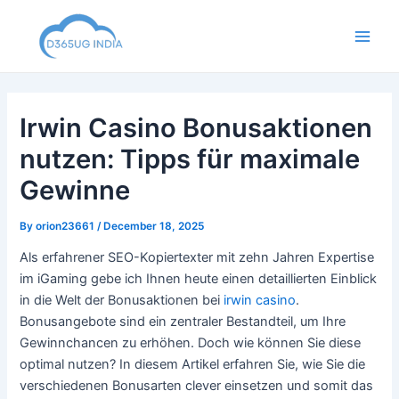
Skip
to
Main
content
Men
Irwin Casino Bonusaktionen
nutzen: Tipps für maximale
Gewinne
By
orion23661
/
December 18, 2025
Als erfahrener SEO-Kopiertexter mit zehn Jahren Expertise
im iGaming gebe ich Ihnen heute einen detaillierten Einblick
in die Welt der Bonusaktionen bei
irwin casino
.
Bonusangebote sind ein zentraler Bestandteil, um Ihre
Gewinnchancen zu erhöhen. Doch wie können Sie diese
optimal nutzen? In diesem Artikel erfahren Sie, wie Sie die
verschiedenen Bonusarten clever einsetzen und somit das