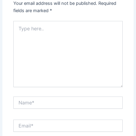
Your email address will not be published.
Required
fields are marked
*
Type
here..
Name*
Email*