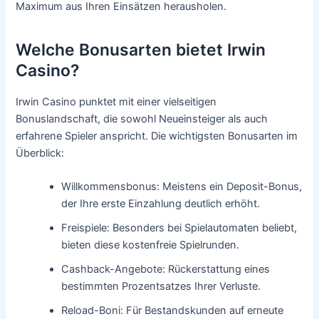
Maximum aus Ihren Einsätzen herausholen.
Welche Bonusarten bietet Irwin
Casino?
Irwin Casino punktet mit einer vielseitigen
Bonuslandschaft, die sowohl Neueinsteiger als auch
erfahrene Spieler anspricht. Die wichtigsten Bonusarten im
Überblick:
Willkommensbonus: Meistens ein Deposit-Bonus,
der Ihre erste Einzahlung deutlich erhöht.
Freispiele: Besonders bei Spielautomaten beliebt,
bieten diese kostenfreie Spielrunden.
Cashback-Angebote: Rückerstattung eines
bestimmten Prozentsatzes Ihrer Verluste.
Reload-Boni: Für Bestandskunden auf erneute