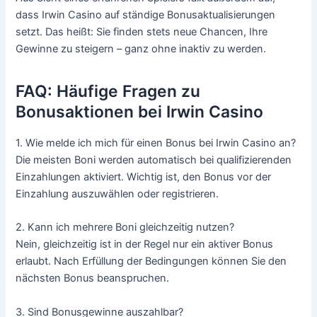
dass Irwin Casino auf ständige Bonusaktualisierungen
setzt. Das heißt: Sie finden stets neue Chancen, Ihre
Gewinne zu steigern – ganz ohne inaktiv zu werden.
FAQ: Häufige Fragen zu
Bonusaktionen bei Irwin Casino
1. Wie melde ich mich für einen Bonus bei Irwin Casino an?
Die meisten Boni werden automatisch bei qualifizierenden
Einzahlungen aktiviert. Wichtig ist, den Bonus vor der
Einzahlung auszuwählen oder registrieren.
2. Kann ich mehrere Boni gleichzeitig nutzen?
Nein, gleichzeitig ist in der Regel nur ein aktiver Bonus
erlaubt. Nach Erfüllung der Bedingungen können Sie den
nächsten Bonus beanspruchen.
3. Sind Bonusgewinne auszahlbar?