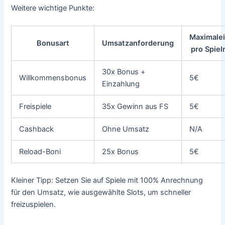
Weitere wichtige Punkte:
Maximale
Bonusart
Umsatzanforderung
pro Spiel
30x Bonus +
Willkommensbonus
5€
Einzahlung
Freispiele
35x Gewinn aus FS
5€
Cashback
Ohne Umsatz
N/A
Reload-Boni
25x Bonus
5€
Kleiner Tipp: Setzen Sie auf Spiele mit 100% Anrechnung
für den Umsatz, wie ausgewählte Slots, um schneller
freizuspielen.