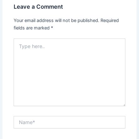
Leave a Comment
Your email address will not be published.
Required
fields are marked
*
Type
here..
Name*