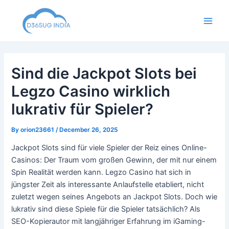
Skip
to
Main
content
Men
Sind die Jackpot Slots bei
Legzo Casino wirklich
lukrativ für Spieler?
By
orion23661
/
December 26, 2025
Jackpot Slots sind für viele Spieler der Reiz eines Online-
Casinos: Der Traum vom großen Gewinn, der mit nur einem
Spin Realität werden kann. Legzo Casino hat sich in
jüngster Zeit als interessante Anlaufstelle etabliert, nicht
zuletzt wegen seines Angebots an Jackpot Slots. Doch wie
lukrativ sind diese Spiele für die Spieler tatsächlich? Als
SEO-Kopierautor mit langjähriger Erfahrung im iGaming-