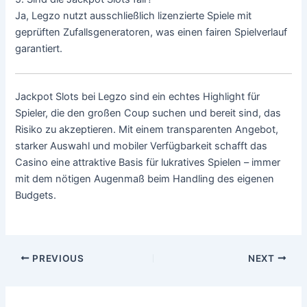
Ja, Legzo nutzt ausschließlich lizenzierte Spiele mit
geprüften Zufallsgeneratoren, was einen fairen Spielverlauf
garantiert.
Jackpot Slots bei Legzo sind ein echtes Highlight für
Spieler, die den großen Coup suchen und bereit sind, das
Risiko zu akzeptieren. Mit einem transparenten Angebot,
starker Auswahl und mobiler Verfügbarkeit schafft das
Casino eine attraktive Basis für lukratives Spielen – immer
mit dem nötigen Augenmaß beim Handling des eigenen
Budgets.
Post
PREVIOUS
NEXT
navigation