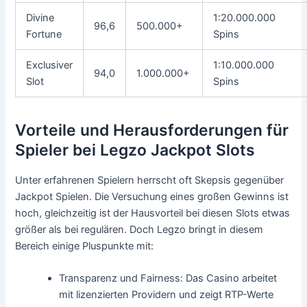
Divine
1:20.000.000
96,6
500.000+
Fortune
Spins
Exclusiver
1:10.000.000
94,0
1.000.000+
Slot
Spins
Vorteile und Herausforderungen für
Spieler bei Legzo Jackpot Slots
Unter erfahrenen Spielern herrscht oft Skepsis gegenüber
Jackpot Spielen. Die Versuchung eines großen Gewinns ist
hoch, gleichzeitig ist der Hausvorteil bei diesen Slots etwas
größer als bei regulären. Doch Legzo bringt in diesem
Bereich einige Pluspunkte mit:
Transparenz und Fairness: Das Casino arbeitet
mit lizenzierten Providern und zeigt RTP-Werte