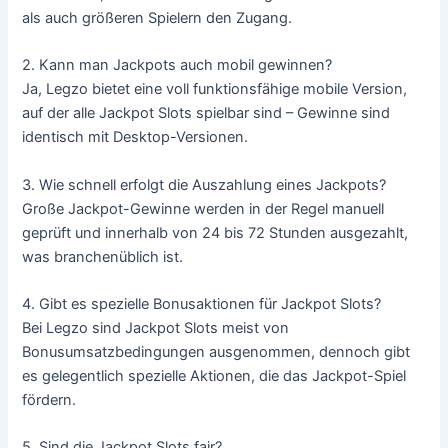
als auch größeren Spielern den Zugang.
2. Kann man Jackpots auch mobil gewinnen?
Ja, Legzo bietet eine voll funktionsfähige mobile Version,
auf der alle Jackpot Slots spielbar sind – Gewinne sind
identisch mit Desktop-Versionen.
3. Wie schnell erfolgt die Auszahlung eines Jackpots?
Große Jackpot-Gewinne werden in der Regel manuell
geprüft und innerhalb von 24 bis 72 Stunden ausgezahlt,
was branchenüblich ist.
4. Gibt es spezielle Bonusaktionen für Jackpot Slots?
Bei Legzo sind Jackpot Slots meist von
Bonusumsatzbedingungen ausgenommen, dennoch gibt
es gelegentlich spezielle Aktionen, die das Jackpot-Spiel
fördern.
5. Sind die Jackpot Slots fair?