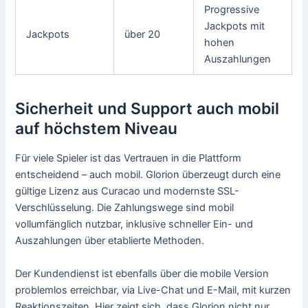
Progressive
Jackpots mit
Jackpots
über 20
hohen
Auszahlungen
Sicherheit und Support auch mobil
auf höchstem Niveau
Für viele Spieler ist das Vertrauen in die Plattform
entscheidend – auch mobil. Glorion überzeugt durch eine
gültige Lizenz aus Curacao und modernste SSL-
Verschlüsselung. Die Zahlungswege sind mobil
vollumfänglich nutzbar, inklusive schneller Ein- und
Auszahlungen über etablierte Methoden.
Der Kundendienst ist ebenfalls über die mobile Version
problemlos erreichbar, via Live-Chat und E-Mail, mit kurzen
Reaktionszeiten. Hier zeigt sich, dass Glorion nicht nur