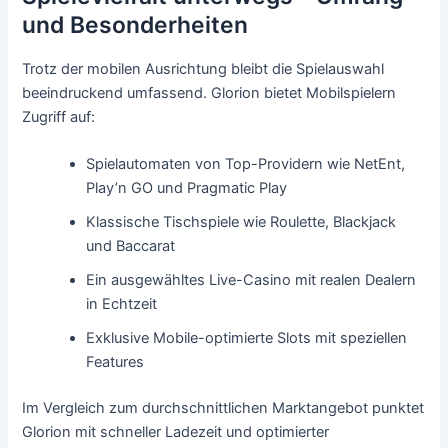
und Besonderheiten
Trotz der mobilen Ausrichtung bleibt die Spielauswahl
beeindruckend umfassend. Glorion bietet Mobilspielern
Zugriff auf:
Spielautomaten von Top-Providern wie NetEnt,
Play’n GO und Pragmatic Play
Klassische Tischspiele wie Roulette, Blackjack
und Baccarat
Ein ausgewähltes Live-Casino mit realen Dealern
in Echtzeit
Exklusive Mobile-optimierte Slots mit speziellen
Features
Im Vergleich zum durchschnittlichen Marktangebot punktet
Glorion mit schneller Ladezeit und optimierter