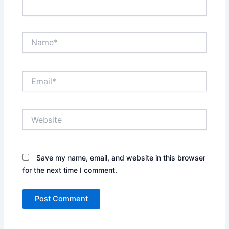
Name*
Email*
Website
Save my name, email, and website in this browser
for the next time I comment.