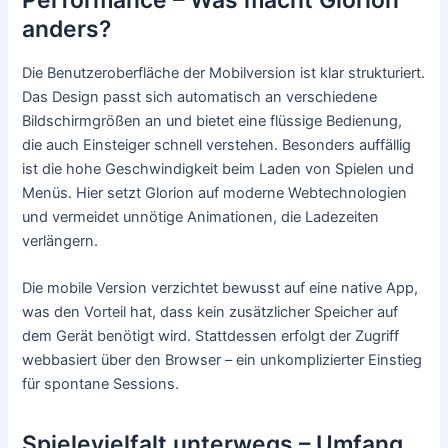
anders?
Die Benutzeroberfläche der Mobilversion ist klar strukturiert.
Das Design passt sich automatisch an verschiedene
Bildschirmgrößen an und bietet eine flüssige Bedienung,
die auch Einsteiger schnell verstehen. Besonders auffällig
ist die hohe Geschwindigkeit beim Laden von Spielen und
Menüs. Hier setzt Glorion auf moderne Webtechnologien
und vermeidet unnötige Animationen, die Ladezeiten
verlängern.
Die mobile Version verzichtet bewusst auf eine native App,
was den Vorteil hat, dass kein zusätzlicher Speicher auf
dem Gerät benötigt wird. Stattdessen erfolgt der Zugriff
webbasiert über den Browser – ein unkomplizierter Einstieg
für spontane Sessions.
Spielevielfalt unterwegs – Umfang