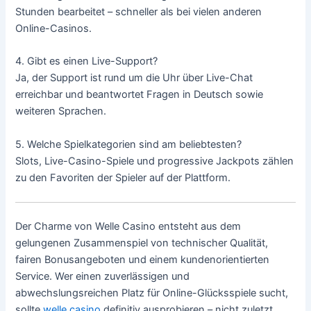
Stunden bearbeitet – schneller als bei vielen anderen
Online-Casinos.
4. Gibt es einen Live-Support?
Ja, der Support ist rund um die Uhr über Live-Chat
erreichbar und beantwortet Fragen in Deutsch sowie
weiteren Sprachen.
5. Welche Spielkategorien sind am beliebtesten?
Slots, Live-Casino-Spiele und progressive Jackpots zählen
zu den Favoriten der Spieler auf der Plattform.
Der Charme von Welle Casino entsteht aus dem
gelungenen Zusammenspiel von technischer Qualität,
fairen Bonusangeboten und einem kundenorientierten
Service. Wer einen zuverlässigen und
abwechslungsreichen Platz für Online-Glücksspiele sucht,
sollte
welle casino
definitiv ausprobieren – nicht zuletzt