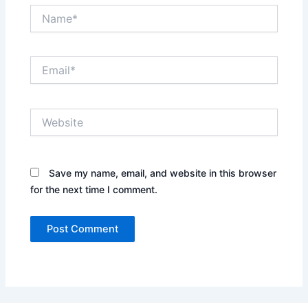
Name*
Email*
Website
Save my name, email, and website in this browser
for the next time I comment.