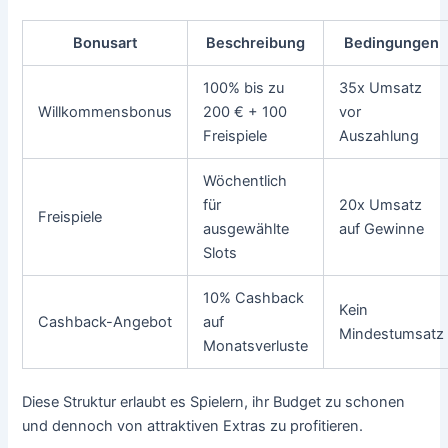
Bonusart
Beschreibung
Bedingungen
100% bis zu
35x Umsatz
Willkommensbonus
200 € + 100
vor
Freispiele
Auszahlung
Wöchentlich
für
20x Umsatz
Freispiele
ausgewählte
auf Gewinne
Slots
10% Cashback
Kein
Cashback-Angebot
auf
Mindestumsatz
Monatsverluste
Diese Struktur erlaubt es Spielern, ihr Budget zu schonen
und dennoch von attraktiven Extras zu profitieren.