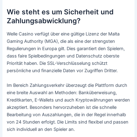
Wie steht es um Sicherheit und
Zahlungsabwicklung?
Welle Casino verfügt über eine gültige Lizenz der Malta
Gaming Authority (MGA), die als eine der strengsten
Regulierungen in Europa gilt. Dies garantiert den Spielern,
dass faire Spielbedingungen und Datenschutz oberste
Priorität haben. Die SSL-Verschlüsselung schützt
persönliche und finanzielle Daten vor Zugriffen Dritter.
Im Bereich Zahlungsverkehr überzeugt die Plattform durch
eine breite Auswahl an Methoden: Banküberweisung,
Kreditkarten, E-Wallets und auch Kryptowährungen werden
akzeptiert. Besonders hervorzuheben ist die schnelle
Bearbeitung von Auszahlungen, die in der Regel innerhalb
von 24 Stunden erfolgt. Die Limits sind flexibel und passen
sich individuell an den Spieler an.