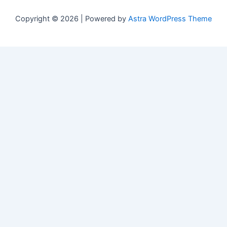
Copyright © 2026 | Powered by
Astra WordPress Theme