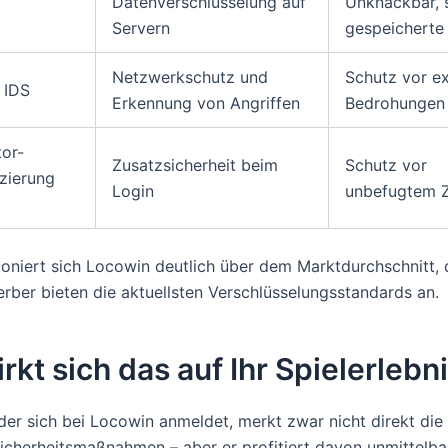
Datenverschlüsselung auf
Unknackbar, 
Servern
gespeicherte
Netzwerkschutz und
Schutz vor e
& IDS
Erkennung von Angriffen
Bedrohungen
or-
Zusatzsicherheit beim
Schutz vor
izierung
Login
unbefugtem Z
ioniert sich Locowin deutlich über dem Marktdurchschnitt, 
erber bieten die aktuellsten Verschlüsselungsstandards an.
rkt sich das auf Ihr Spielerlebn
 der sich bei Locowin anmeldet, merkt zwar nicht direkt die
Sicherheitsmaßnahmen – aber er profitiert davon unmittelbar