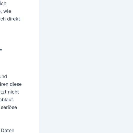
ich
, wie
ch direkt
-
 und
ären diese
tzt nicht
ablauf.
 seriöse
e Daten