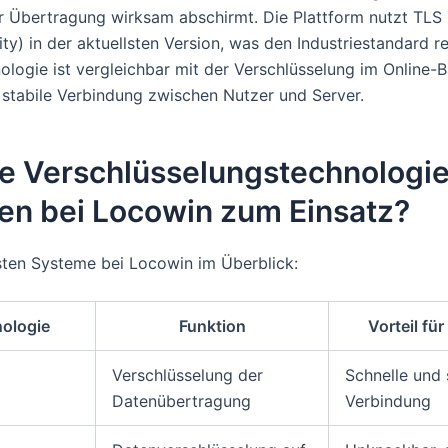
 Übertragung wirksam abschirmt. Die Plattform nutzt TLS 
ty) in der aktuellsten Version, was den Industriestandard re
ologie ist vergleichbar mit der Verschlüsselung im Online-
e stabile Verbindung zwischen Nutzer und Server.
e Verschlüsselungstechnologi
n bei Locowin zum Einsatz?
sten Systeme bei Locowin im Überblick:
ologie
Funktion
Vorteil für
Verschlüsselung der
Schnelle und 
Datenübertragung
Verbindung