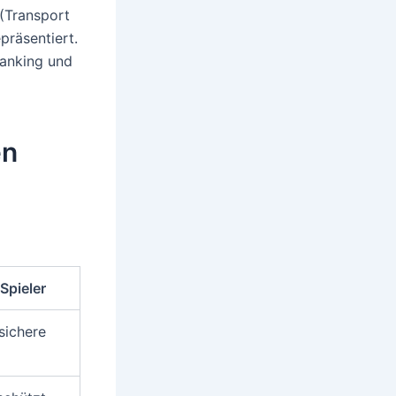
(Transport
präsentiert.
Banking und
en
 Spieler
sichere