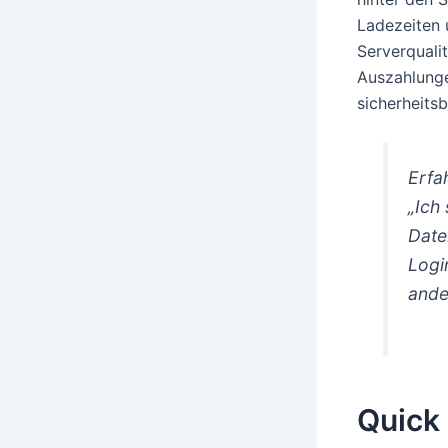
Ladezeiten 
Serverquali
Auszahlunge
sicherheitsb
Erfa
„Ich
Date
Logi
ande
Quick 