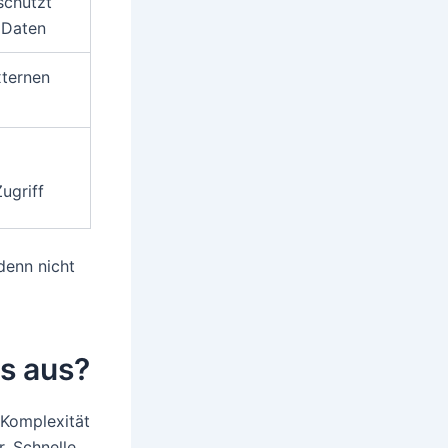
schützt
 Daten
xternen
ugriff
denn nicht
is aus?
 Komplexität
. Schnelle