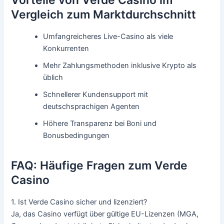
Vorteile von Verde Casino im
Vergleich zum Marktdurchschnitt
Umfangreicheres Live-Casino als viele
Konkurrenten
Mehr Zahlungsmethoden inklusive Krypto als
üblich
Schnellerer Kundensupport mit
deutschsprachigen Agenten
Höhere Transparenz bei Boni und
Bonusbedingungen
FAQ: Häufige Fragen zum Verde
Casino
1. Ist Verde Casino sicher und lizenziert?
Ja, das Casino verfügt über gültige EU-Lizenzen (MGA,