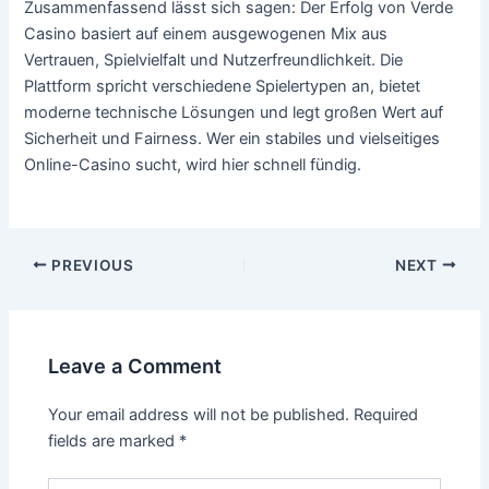
Zusammenfassend lässt sich sagen: Der Erfolg von Verde
Casino basiert auf einem ausgewogenen Mix aus
Vertrauen, Spielvielfalt und Nutzerfreundlichkeit. Die
Plattform spricht verschiedene Spielertypen an, bietet
moderne technische Lösungen und legt großen Wert auf
Sicherheit und Fairness. Wer ein stabiles und vielseitiges
Online-Casino sucht, wird hier schnell fündig.
Post
PREVIOUS
NEXT
navigation
Leave a Comment
Your email address will not be published.
Required
fields are marked
*
Type