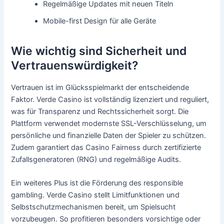
Regelmäßige Updates mit neuen Titeln
Mobile-first Design für alle Geräte
Wie wichtig sind Sicherheit und
Vertrauenswürdigkeit?
Vertrauen ist im Glücksspielmarkt der entscheidende
Faktor. Verde Casino ist vollständig lizenziert und reguliert,
was für Transparenz und Rechtssicherheit sorgt. Die
Plattform verwendet modernste SSL-Verschlüsselung, um
persönliche und finanzielle Daten der Spieler zu schützen.
Zudem garantiert das Casino Fairness durch zertifizierte
Zufallsgeneratoren (RNG) und regelmäßige Audits.
Ein weiteres Plus ist die Förderung des responsible
gambling. Verde Casino stellt Limitfunktionen und
Selbstschutzmechanismen bereit, um Spielsucht
vorzubeugen. So profitieren besonders vorsichtige oder