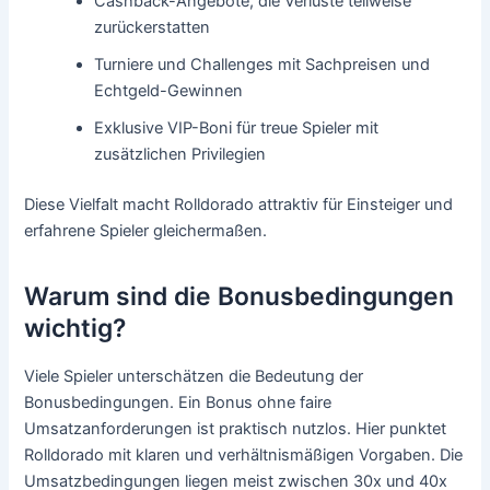
Cashback-Angebote, die Verluste teilweise
zurückerstatten
Turniere und Challenges mit Sachpreisen und
Echtgeld-Gewinnen
Exklusive VIP-Boni für treue Spieler mit
zusätzlichen Privilegien
Diese Vielfalt macht Rolldorado attraktiv für Einsteiger und
erfahrene Spieler gleichermaßen.
Warum sind die Bonusbedingungen
wichtig?
Viele Spieler unterschätzen die Bedeutung der
Bonusbedingungen. Ein Bonus ohne faire
Umsatzanforderungen ist praktisch nutzlos. Hier punktet
Rolldorado mit klaren und verhältnismäßigen Vorgaben. Die
Umsatzbedingungen liegen meist zwischen 30x und 40x