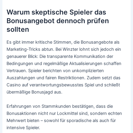
Warum skeptische Spieler das
Bonusangebot dennoch prüfen
sollten
Es gibt immer kritische Stimmen, die Bonusangebote als
Marketing-Tricks abtun. Bei Winzter lohnt sich jedoch ein
genauerer Blick: Die transparente Kommunikation der
Bedingungen und regelmäßige Aktualisierungen schaffen
Vertrauen. Spieler berichten von unkomplizierten
Auszahlungen und fairen Restriktionen. Zudem setzt das
Casino auf verantwortungsbewusstes Spiel und schließt
übermäßige Bonusjagd aus.
Erfahrungen von Stammkunden bestätigen, dass die
Bonusaktionen nicht nur Lockmittel sind, sondern echten
Mehrwert bieten – sowohl für sporadische als auch für
intensive Spieler.