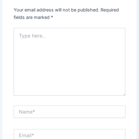
Your email address will not be published.
Required
fields are marked
*
Type
here..
Name*
Email*