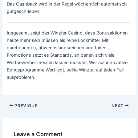
Das Cashback wird in der Regel wöchentlich automatisch
gutgeschrieben.
Insgesamt zeigt das Winzter Casino, dass Bonusaktionen
heute mehr sein müssen als reine Lockmittel. Mit
durchdachten, abwechslungsreichen und fairen
Promotions setzt es Standards, an denen sich viele
Wettbewerber messen lassen müssen. Wer auf innovative
Bonusprogramme Wert legt, sollte Winzter auf jeden Fall
ausprobieren.
Post
PREVIOUS
NEXT
navigation
Leave a Comment