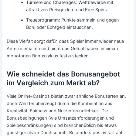
Turniere und Challenges: Wettbewerbe mit
attraktiven Preisgeldern und Free Spins.
Treueprogramm: Punkte sammeln und gegen
Boni oder Echtgeld eintauschen.
Diese Vielfalt sorgt dafür, dass Spieler immer wieder neue
Anreize erhalten und nicht das Gefühl haben, in einem
monotonen Bonuszyklus festzustecken.
Wie schneidet das Bonusangebot
im Vergleich zum Markt ab?
Viele Online-Casinos bieten zwar ähnliche Bonusarten an,
doch Winzter überzeugt durch die Kombination aus
Kreativität, Fairness und Nutzerfreundlichkeit. Die
Bonusbedingungen (wie Umsatzanforderungen und
Spielbeschränkungen) sind branchenüblich bis etwas
günstiger als im Durchschnitt. Besonders positiv fällt auf: