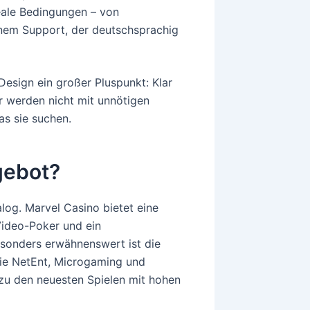
deale Bedingungen – von
inem Support, der deutschsprachig
Design ein großer Pluspunkt: Klar
r werden nicht mit unnötigen
as sie suchen.
gebot?
log. Marvel Casino bietet eine
 Video-Poker und ein
sonders erwähnenswert ist die
ie NetEnt, Microgaming und
zu den neuesten Spielen mit hohen