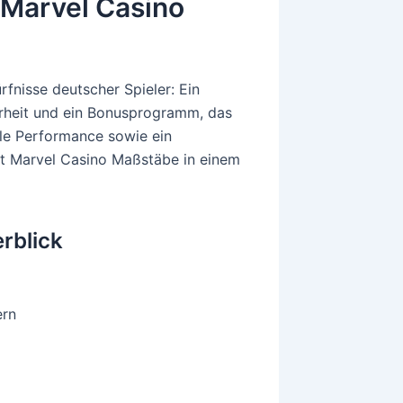
Marvel Casino
rfnisse deutscher Spieler: Ein
erheit und ein Bonusprogramm, das
ile Performance sowie ein
tzt Marvel Casino Maßstäbe in einem
rblick
ern