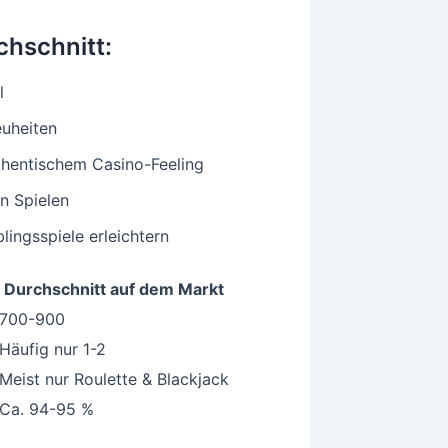
hschnitt:
l
euheiten
hentischem Casino-Feeling
n Spielen
lingsspiele erleichtern
Durchschnitt auf dem Markt
700-900
Häufig nur 1-2
Meist nur Roulette & Blackjack
Ca. 94-95 %