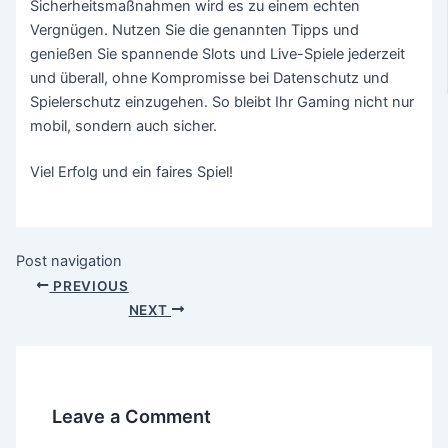
Sicherheitsmaßnahmen wird es zu einem echten
Vergnügen. Nutzen Sie die genannten Tipps und
genießen Sie spannende Slots und Live-Spiele jederzeit
und überall, ohne Kompromisse bei Datenschutz und
Spielerschutz einzugehen. So bleibt Ihr Gaming nicht nur
mobil, sondern auch sicher.
Viel Erfolg und ein faires Spiel!
Post navigation
PREVIOUS
NEXT
Leave a Comment