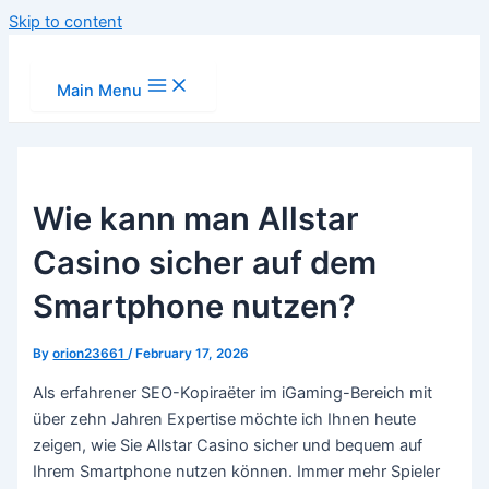
Skip to content
Main Menu
Wie kann man Allstar
Casino sicher auf dem
Smartphone nutzen?
By
orion23661
/
February 17, 2026
Als erfahrener SEO-Kopiraёter im iGaming-Bereich mit
über zehn Jahren Expertise möchte ich Ihnen heute
zeigen, wie Sie Allstar Casino sicher und bequem auf
Ihrem Smartphone nutzen können. Immer mehr Spieler