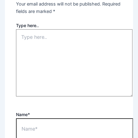
Your email address will not be published.
Required
fields are marked
*
Type here..
Name*