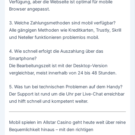
Verfügung, aber die Webseite ist optimal für mobile
Browser angepasst.
3. Welche Zahlungsmethoden sind mobil verfügbar?
Alle gängigen Methoden wie Kreditkarten, Trustly, Skrill
und Neteller funktionieren problemlos mobil.
4. Wie schnell erfolgt die Auszahlung über das
Smartphone?
Die Bearbeitungszeit ist mit der Desktop-Version
vergleichbar, meist innerhalb von 24 bis 48 Stunden.
5. Was tun bei technischen Problemen auf dem Handy?
Der Support ist rund um die Uhr per Live-Chat erreichbar
und hilft schnell und kompetent weiter.
Mobil spielen im Allstar Casino geht heute weit über reine
Bequemlichkeit hinaus – mit den richtigen