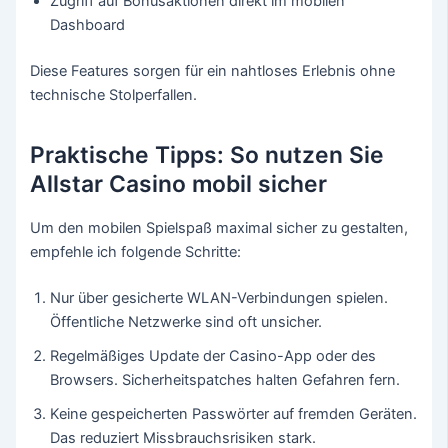
Zugriff auf Bonusaktionen direkt im mobilen
Dashboard
Diese Features sorgen für ein nahtloses Erlebnis ohne
technische Stolperfallen.
Praktische Tipps: So nutzen Sie
Allstar Casino mobil sicher
Um den mobilen Spielspaß maximal sicher zu gestalten,
empfehle ich folgende Schritte:
Nur über gesicherte WLAN-Verbindungen spielen.
Öffentliche Netzwerke sind oft unsicher.
Regelmäßiges Update der Casino-App oder des
Browsers. Sicherheitspatches halten Gefahren fern.
Keine gespeicherten Passwörter auf fremden Geräten.
Das reduziert Missbrauchsrisiken stark.