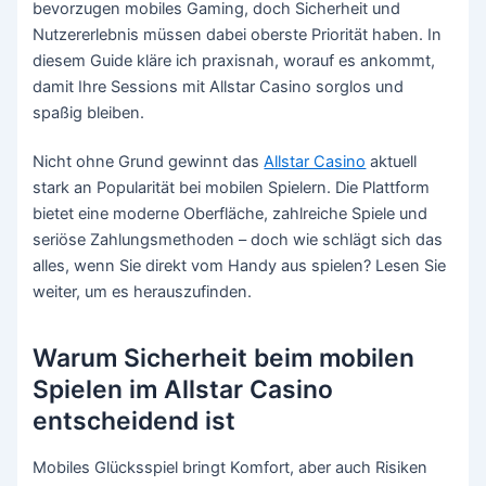
bevorzugen mobiles Gaming, doch Sicherheit und
Nutzererlebnis müssen dabei oberste Priorität haben. In
diesem Guide kläre ich praxisnah, worauf es ankommt,
damit Ihre Sessions mit Allstar Casino sorglos und
spaßig bleiben.
Nicht ohne Grund gewinnt das
Allstar Casino
aktuell
stark an Popularität bei mobilen Spielern. Die Plattform
bietet eine moderne Oberfläche, zahlreiche Spiele und
seriöse Zahlungsmethoden – doch wie schlägt sich das
alles, wenn Sie direkt vom Handy aus spielen? Lesen Sie
weiter, um es herauszufinden.
Warum Sicherheit beim mobilen
Spielen im Allstar Casino
entscheidend ist
Mobiles Glücksspiel bringt Komfort, aber auch Risiken