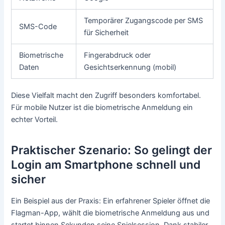
Temporärer Zugangscode per SMS
SMS-Code
für Sicherheit
Biometrische
Fingerabdruck oder
Daten
Gesichtserkennung (mobil)
Diese Vielfalt macht den Zugriff besonders komfortabel.
Für mobile Nutzer ist die biometrische Anmeldung ein
echter Vorteil.
Praktischer Szenario: So gelingt der
Login am Smartphone schnell und
sicher
Ein Beispiel aus der Praxis: Ein erfahrener Spieler öffnet die
Flagman-App, wählt die biometrische Anmeldung aus und