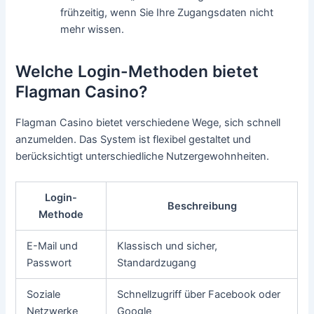
frühzeitig, wenn Sie Ihre Zugangsdaten nicht
mehr wissen.
Welche Login-Methoden bietet
Flagman Casino?
Flagman Casino bietet verschiedene Wege, sich schnell
anzumelden. Das System ist flexibel gestaltet und
berücksichtigt unterschiedliche Nutzergewohnheiten.
Login-
Beschreibung
Methode
E-Mail und
Klassisch und sicher,
Passwort
Standardzugang
Soziale
Schnellzugriff über Facebook oder
Netzwerke
Google