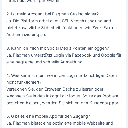
Ihres Passworts per E-Mail.
2. Ist mein Account bei Flagman Casino sicher?
Ja. Die Plattform arbeitet mit SSL-Verschlüsselung und
bietet zusätzliche Sicherheitsfunktionen wie Zwei-Faktor-
Authentifizierung an.
3. Kann ich mich mit Social Media Konten einloggen?
Ja, Flagman unterstützt Login via Facebook und Google für
eine bequeme und schnelle Anmeldung.
4. Was kann ich tun, wenn der Login trotz richtiger Daten
nicht funktioniert?
Versuchen Sie, den Browser-Cache zu leeren oder
wechseln Sie in den Inkognito-Modus. Sollte das Problem
bestehen bleiben, wenden Sie sich an den Kundensupport.
5. Gibt es eine mobile App für den Zugang?
Ja, Flagman bietet eine optimierte mobile Webseite und