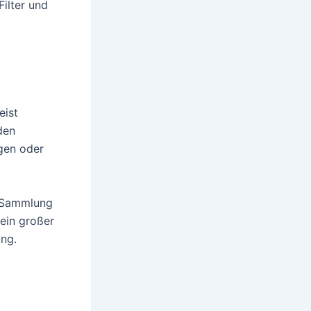
Filter und
eist
den
gen oder
e Sammlung
 ein großer
ung.