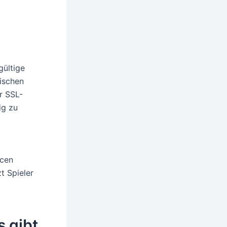
gültige
rischen
r SSL-
ig zu
ncen
t Spieler
 gibt