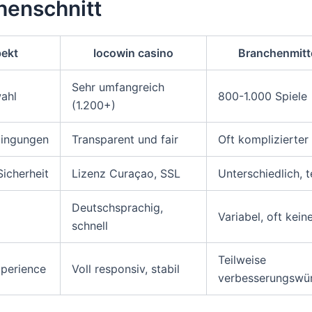
henschnitt
ekt
locowin casino
Branchenmitt
Sehr umfangreich
ahl
800-1.000 Spiele
(1.200+)
ingungen
Transparent und fair
Oft komplizierter
Sicherheit
Lizenz Curaçao, SSL
Unterschiedlich, t
Deutschsprachig,
Variabel, oft kein
schnell
Teilweise
xperience
Voll responsiv, stabil
verbesserungswü