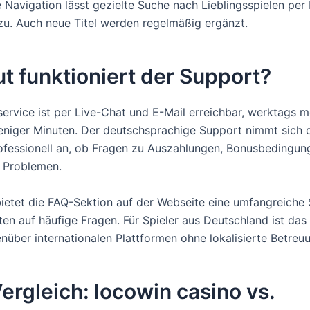
e Navigation lässt gezielte Suche nach Lieblingsspielen per 
zu. Auch neue Titel werden regelmäßig ergänzt.
t funktioniert der Support?
ervice ist per Live-Chat und E-Mail erreichbar, werktags m
eniger Minuten. Der deutschsprachige Support nimmt sich 
ofessionell an, ob Fragen zu Auszahlungen, Bonusbedingun
 Problemen.
etet die FAQ-Sektion auf der Webseite eine umfangreich
en auf häufige Fragen. Für Spieler aus Deutschland ist das
enüber internationalen Plattformen ohne lokalisierte Betreu
ergleich: locowin casino vs.