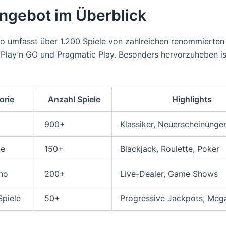
angebot im Überblick
io umfasst über 1.200 Spiele von zahlreichen renommierten
 Play’n GO und Pragmatic Play. Besonders hervorzuheben is
orie
Anzahl Spiele
Highlights
900+
Klassiker, Neuerscheinunge
le
150+
Blackjack, Roulette, Poker
no
200+
Live-Dealer, Game Shows
piele
50+
Progressive Jackpots, Meg