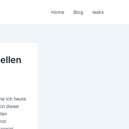
Home
Blog
leaks
ellen
me ich heute
on dieser
len
und
ksspiel