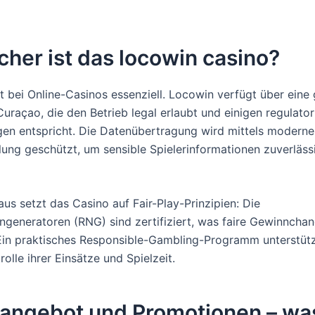
cher ist das locowin casino?
t bei Online-Casinos essenziell. Locowin verfügt über eine 
Curaçao, die den Betrieb legal erlaubt und einigen regulato
en entspricht. Die Datenübertragung wird mittels moderne
lung geschützt, um sensible Spielerinformationen zuverläss
us setzt das Casino auf Fair-Play-Prinzipien: Die
engeneratoren (RNG) sind zertifiziert, was faire Gewinncha
 Ein praktisches Responsible-Gambling-Programm unterstütz
rolle ihrer Einsätze und Spielzeit.
angebot und Promotionen – was