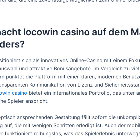
acht locowin casino auf dem M
ders?
itioniert sich als innovatives Online-Casino mit einem Foku
lauswahl und attraktive Bonusangebote. Im Vergleich zu vie
n punktet die Plattform mit einer klaren, modernen Benutz
ransparenten Kommunikation von Lizenz und Sicherheitsstan
owin casino
bietet ein internationales Portfolio, das unter
he Spieler anspricht.
ptisch ansprechenden Gestaltung fällt sofort die unkompli
g auf, die mit wenigen Schritten erledigt ist. Auch der mob
r funktioniert reibungslos, was das Spielerlebnis unterwegs