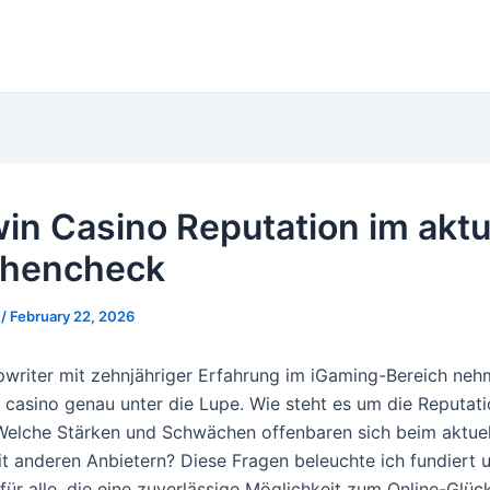
in Casino Reputation im aktu
chencheck
1
/
February 22, 2026
writer mit zehnjähriger Erfahrung im iGaming-Bereich neh
 casino genau unter die Lupe. Wie steht es um die Reputati
Welche Stärken und Schwächen offenbaren sich beim aktuel
it anderen Anbietern? Diese Fragen beleuchte ich fundiert 
für alle, die eine zuverlässige Möglichkeit zum Online-Glüc