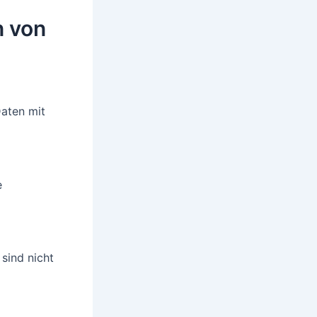
n von
Daten mit
e
 sind nicht