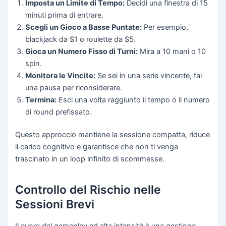
Imposta un Limite di Tempo:
Decidi una finestra di 15
minuti prima di entrare.
Scegli un Gioco a Basse Puntate:
Per esempio,
blackjack da $1 o roulette da $5.
Gioca un Numero Fisso di Turni:
Mira a 10 mani o 10
spin.
Monitora le Vincite:
Se sei in una serie vincente, fai
una pausa per riconsiderare.
Termina:
Esci una volta raggiunto il tempo o il numero
di round prefissato.
Questo approccio mantiene la sessione compatta, riduce
il carico cognitivo e garantisce che non ti venga
trascinato in un loop infinito di scommesse.
Controllo del Rischio nelle
Sessioni Brevi