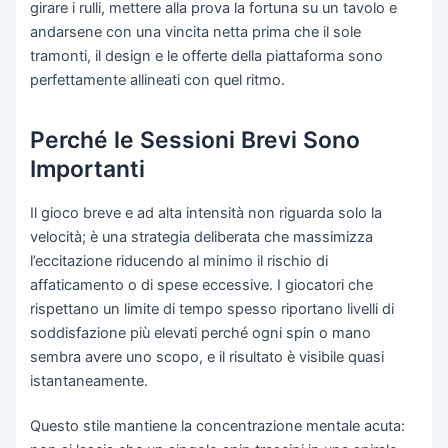
girare i rulli, mettere alla prova la fortuna su un tavolo e
andarsene con una vincita netta prima che il sole
tramonti, il design e le offerte della piattaforma sono
perfettamente allineati con quel ritmo.
Perché le Sessioni Brevi Sono
Importanti
Il gioco breve e ad alta intensità non riguarda solo la
velocità; è una strategia deliberata che massimizza
l’eccitazione riducendo al minimo il rischio di
affaticamento o di spese eccessive. I giocatori che
rispettano un limite di tempo spesso riportano livelli di
soddisfazione più elevati perché ogni spin o mano
sembra avere uno scopo, e il risultato è visibile quasi
istantaneamente.
Questo stile mantiene la concentrazione mentale acuta: