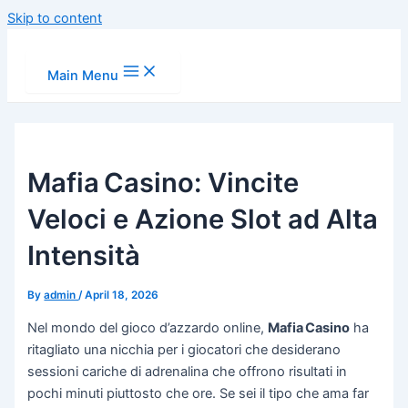
Skip to content
Main Menu
Mafia Casino: Vincite
Veloci e Azione Slot ad Alta
Intensità
By
admin
/
April 18, 2026
Nel mondo del gioco d’azzardo online,
Mafia Casino
ha
ritagliato una nicchia per i giocatori che desiderano
sessioni cariche di adrenalina che offrono risultati in
pochi minuti piuttosto che ore. Se sei il tipo che ama far