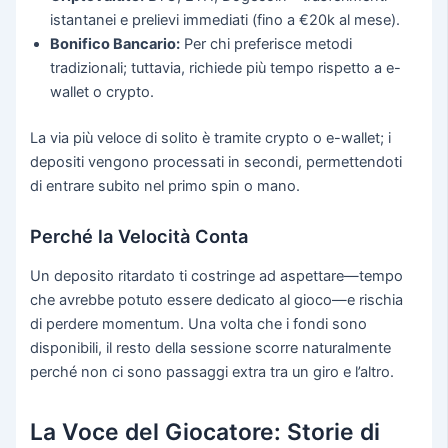
istantanei e prelievi immediati (fino a €20k al mese).
Bonifico Bancario:
Per chi preferisce metodi
tradizionali; tuttavia, richiede più tempo rispetto a e-
wallet o crypto.
La via più veloce di solito è tramite crypto o e-wallet; i
depositi vengono processati in secondi, permettendoti
di entrare subito nel primo spin o mano.
Perché la Velocità Conta
Un deposito ritardato ti costringe ad aspettare—tempo
che avrebbe potuto essere dedicato al gioco—e rischia
di perdere momentum. Una volta che i fondi sono
disponibili, il resto della sessione scorre naturalmente
perché non ci sono passaggi extra tra un giro e l’altro.
La Voce del Giocatore: Storie di