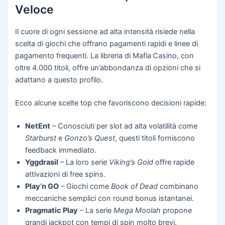
Veloce
Il cuore di ogni sessione ad alta intensità risiede nella
scelta di giochi che offrano pagamenti rapidi e linee di
pagamento frequenti. La libreria di Mafia Casino, con
oltre 4.000 titoli, offre un’abbondanza di opzioni che si
adattano a questo profilo.
Ecco alcune scelte top che favoriscono decisioni rapide:
NetEnt
– Conosciuti per slot ad alta volatilità come
Starburst
e
Gonzo’s Quest
, questi titoli forniscono
feedback immediato.
Yggdrasil
– La loro serie
Viking’s Gold
offre rapide
attivazioni di free spins.
Play’n GO
– Giochi come
Book of Dead
combinano
meccaniche semplici con round bonus istantanei.
Pragmatic Play
– La serie
Mega Moolah
propone
grandi jackpot con tempi di spin molto brevi.