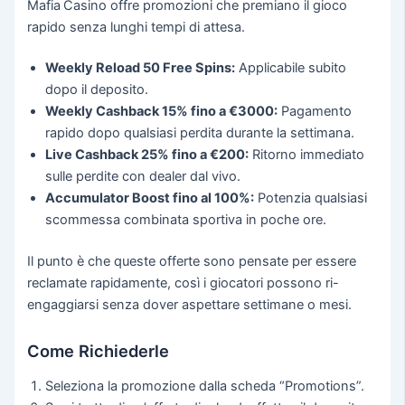
Mafia Casino offre promozioni che premiano il gioco
rapido senza lunghi tempi di attesa.
Weekly Reload 50 Free Spins:
Applicabile subito
dopo il deposito.
Weekly Cashback 15% fino a €3000:
Pagamento
rapido dopo qualsiasi perdita durante la settimana.
Live Cashback 25% fino a €200:
Ritorno immediato
sulle perdite con dealer dal vivo.
Accumulator Boost fino al 100%:
Potenzia qualsiasi
scommessa combinata sportiva in poche ore.
Il punto è che queste offerte sono pensate per essere
reclamate rapidamente, così i giocatori possono ri-
engaggiarsi senza dover aspettare settimane o mesi.
Come Richiederle
Seleziona la promozione dalla scheda “Promotions”.