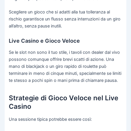
Scegliere un gioco che si adatti alla tua tolleranza al
rischio garantisce un flusso senza interruzioni da un giro
all’altro, senza pause inutili.
Live Casino e Gioco Veloce
Se le slot non sono il tuo stile, i tavoli con dealer dal vivo
possono comunque offrire brevi scatti di azione. Una
mano di blackjack o un giro rapido di roulette può
terminare in meno di cinque minuti, specialmente se limiti
te stesso a pochi spin o mani prima di chiamare pausa.
Strategie di Gioco Veloce nel Live
Casino
Una sessione tipica potrebbe essere così: