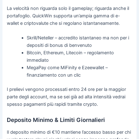
La velocità non riguarda solo il gameplay; riguarda anche il
portafoglio. QuickWin supporta un’ampia gamma di e-
wallet e criptovalute che si regolano istantaneamente.
Skrill/Neteller – accredito istantaneo ma non per i
depositi di bonus di benvenuto
Bitcoin, Ethereum, Litecoin – regolamento
immediato
MegaPay come MiFinity e Ezeewallet –
finanziamento con un clic
I prelievi vengono processati entro 24 ore per la maggior
parte degli account, ma se sei già ad alta intensità vedrai
spesso pagamenti più rapidi tramite crypto.
Deposito Minimo & Limiti Giornalieri
Il deposito minimo di €10 mantiene l’accesso basso per chi