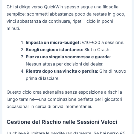
Chi si dirige verso QuickWin spesso segue una filosofia
semplice: scommetti abbastanza poco da restare in gioco,
vinci abbastanza da continuare, ripeti il ciclo in pochi
minuti.
Imposta un micro‑budget:
€10–€20 a sessione.
Scegli un gioco istantaneo:
Slot o Crash.
Piazza una singola scommessa e guarda:
Nessun attesa per decisioni del dealer.
Rientra dopo una vincita o perdita:
Gira di nuovo
prima di lasciare.
Questo ciclo crea adrenalina senza esposizione a rischi a
lungo termine—una combinazione perfetta per i giocatori
occasionali in cerca di brividi momentanei.
Gestione del Rischio nelle Sessioni Veloci
La chiave è limitare le perdite rapidamente. Se hai perso €5