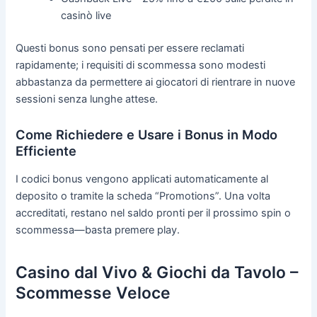
casinò live
Questi bonus sono pensati per essere reclamati
rapidamente; i requisiti di scommessa sono modesti
abbastanza da permettere ai giocatori di rientrare in nuove
sessioni senza lunghe attese.
Come Richiedere e Usare i Bonus in Modo
Efficiente
I codici bonus vengono applicati automaticamente al
deposito o tramite la scheda “Promotions”. Una volta
accreditati, restano nel saldo pronti per il prossimo spin o
scommessa—basta premere play.
Casino dal Vivo & Giochi da Tavolo –
Scommesse Veloce