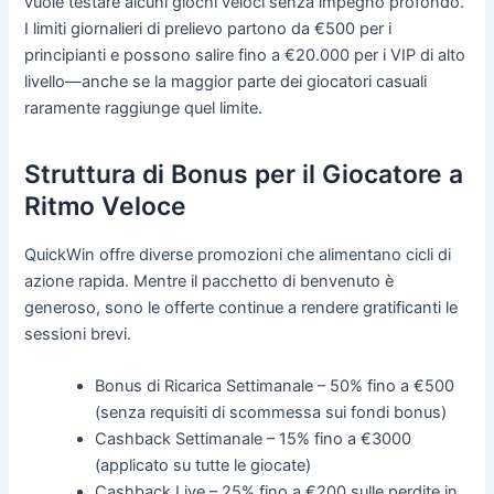
vuole testare alcuni giochi veloci senza impegno profondo.
I limiti giornalieri di prelievo partono da €500 per i
principianti e possono salire fino a €20.000 per i VIP di alto
livello—anche se la maggior parte dei giocatori casuali
raramente raggiunge quel limite.
Struttura di Bonus per il Giocatore a
Ritmo Veloce
QuickWin offre diverse promozioni che alimentano cicli di
azione rapida. Mentre il pacchetto di benvenuto è
generoso, sono le offerte continue a rendere gratificanti le
sessioni brevi.
Bonus di Ricarica Settimanale – 50% fino a €500
(senza requisiti di scommessa sui fondi bonus)
Cashback Settimanale – 15% fino a €3000
(applicato su tutte le giocate)
Cashback Live – 25% fino a €200 sulle perdite in