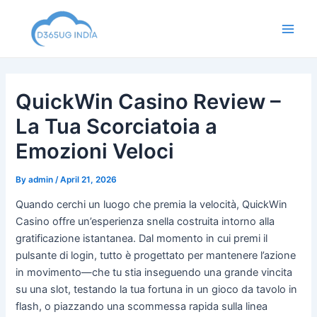
Skip
to
Main
content
Men
QuickWin Casino Review –
La Tua Scorciatoia a
Emozioni Veloci
By
admin
/
April 21, 2026
Quando cerchi un luogo che premia la velocità, QuickWin
Casino offre un’esperienza snella costruita intorno alla
gratificazione istantanea. Dal momento in cui premi il
pulsante di login, tutto è progettato per mantenere l’azione
in movimento—che tu stia inseguendo una grande vincita
su una slot, testando la tua fortuna in un gioco da tavolo in
flash, o piazzando una scommessa rapida sulla linea