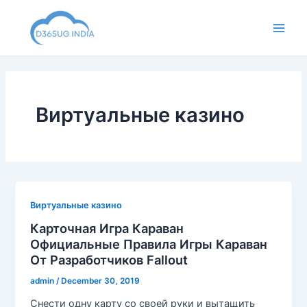
Skip
to
Main
content
Men
Виртуальные казино
Виртуальные казино
Карточная Игра Караван
Официальные Правила Игры Караван
От Разработчиков Fallout
admin
/
December 30, 2019
Снести одну карту со своей руки и вытащить