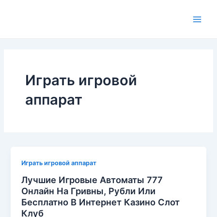
Skip
to
Main
content
Men
Играть игровой
аппарат
Играть игровой аппарат
Лучшие Игровые Автоматы 777
Онлайн На Гривны, Рубли Или
Бесплатно В Интернет Казино Слот
Клуб