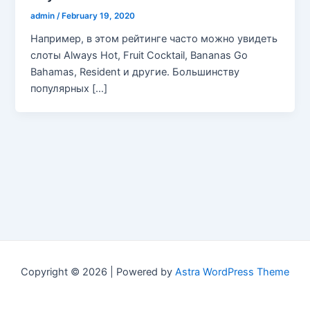
admin
/
February 19, 2020
Например, в этом рейтинге часто можно увидеть
слоты Always Hot, Fruit Cocktail, Bananas Go
Bahamas, Resident и другие. Большинству
популярных […]
Copyright © 2026 | Powered by
Astra WordPress Theme