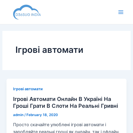
Skip
to
Main
content
Men
Ігрові автомати
Ігрові автомати
Ігрові Автомати Онлайн В Україні На
Гроші Грати В Слоти На Реальні Гривні
admin
/
February 18, 2020
Просто скачайте улюблені ігрові автомати і
заробляйте реальні гроші як онлайн, так і офлайн.