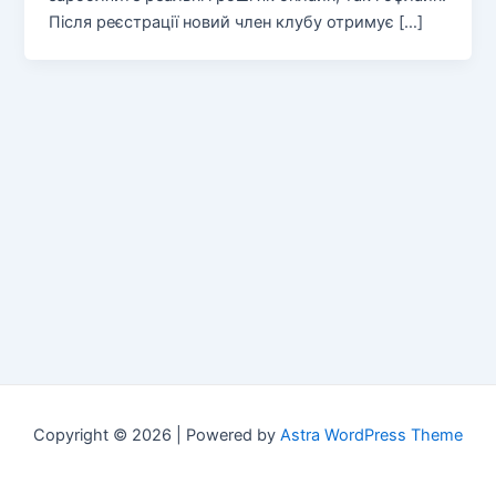
Після реєстрації новий член клубу отримує […]
Copyright © 2026 | Powered by
Astra WordPress Theme