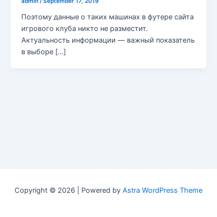
admin
/
September 17, 2019
Поэтому данные о таких машинах в футере сайта
игрового клуба никто не разместит.
Актуальность информации ― важный показатель
в выборе […]
Copyright © 2026 | Powered by
Astra WordPress Theme