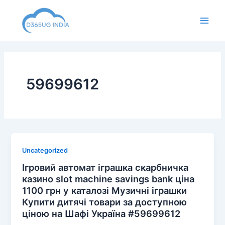
Skip
to
Main
content
Men
59699612
Uncategorized
Ігровий автомат іграшка скарбничка
казино slot machine savings bank ціна
1100 грн у каталозі Музичні іграшки
Купити дитячі товари за доступною
ціною на Шафі Україна #59699612