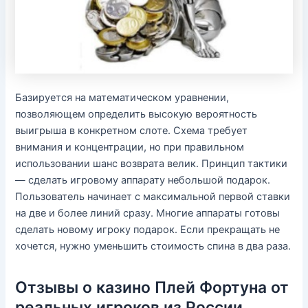
Базируется на математическом уравнении,
позволяющем определить высокую вероятность
выигрыша в конкретном слоте. Схема требует
внимания и концентрации, но при правильном
использовании шанс возврата велик. Принцип тактики
— сделать игровому аппарату небольшой подарок.
Пользователь начинает с максимальной первой ставки
на две и более линий сразу. Многие аппараты готовы
сделать новому игроку подарок. Если прекращать не
хочется, нужно уменьшить стоимость спина в два раза.
Отзывы о казино Плей Фортуна от
реальных игроков из России