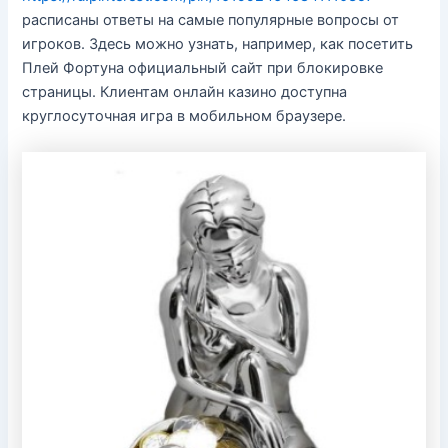
расписаны ответы на самые популярные вопросы от
игроков. Здесь можно узнать, например, как посетить
Плей Фортуна официальный сайт при блокировке
страницы. Клиентам онлайн казино доступна
круглосуточная игра в мобильном браузере.