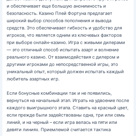
и обеспечивает еще большую анонимность и
безопасность. Казино Плей Фортуна предлагает
широкий выбор способов пополнения и вывода
средств. Это обеспечивает гибкость и удобство для
игроков, что является одним из ключевых факторов
при выборе онлайн-казино. Игра с живыми дилерами
— это отличный способ испытать азарт и волнение
реального казино. От взаимодействия с дилером и
другими игроками до непосредственной игры, это
уникальный опыт, который должен испытать каждый
любитель азартных игр.
Если бонусные комбинации так и не появились,
вернуться на начальный этап. Играть на удвоение после
каждого выигрышного этапа. Ставить на красный цвет,
если прежде были задействованы одна, три или семь
линий, и на черный – если игра велась на пяти или
девяти линиях. Приемлемой считается тактика