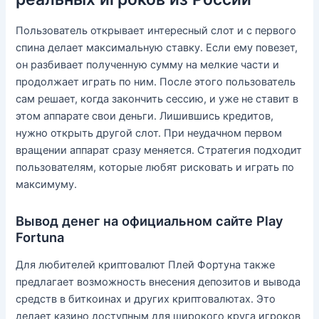
Пользователь открывает интересный слот и с первого
спина делает максимальную ставку. Если ему повезет,
он разбивает полученную сумму на мелкие части и
продолжает играть по ним. После этого пользователь
сам решает, когда закончить сессию, и уже не ставит в
этом аппарате свои деньги. Лишившись кредитов,
нужно открыть другой слот. При неудачном первом
вращении аппарат сразу меняется. Стратегия подходит
пользователям, которые любят рисковать и играть по
максимуму.
Вывод денег на официальном сайте Play
Fortuna
Для любителей криптовалют Плей Фортуна также
предлагает возможность внесения депозитов и вывода
средств в биткоинах и других криптовалютах. Это
делает казино доступным для широкого круга игроков