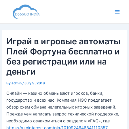
Skip
to
Main
content
Men
Играй в игровые автоматы
Плей Фортуна бесплатно и
без регистрации или на
деньги
By
admin
/
July 9, 2018
Онлайн — казино обманывают игроков, банки,
государство и всех нас. Компания НЭС предлагает
обзор схем обмана нелегальных игорных заведений.
Прежде чем написать запрос технической поддержке,
необходимо ознакомиться с разделом «FAQ», где
https://ru.pinterest.com/pin/1019924646841110357