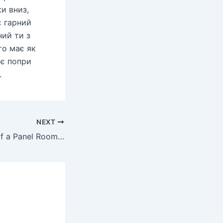
и вниз,
є гарний
ний ти з
то має як
 є попри
.
NEXT
The advantages of a Panel Room Services