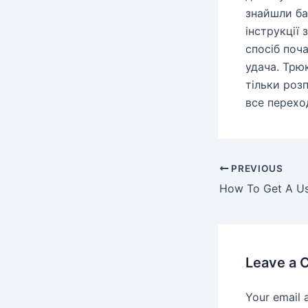
знайшли ба
інструкції 
спосіб поч
удача. Трюк
тільки роз
все перехо
Post
PREVIOUS
navigation
Leave a
Your email 