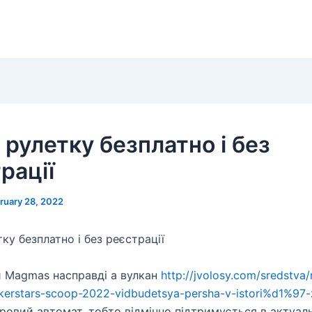
 рулетку безплатно і без
рації
ruary 28, 2022
ку безплатно і без реєстрації
 Magmas насправді a вулкан
http://jvolosy.com/sredstva
kerstars-scoop-2022-vidbudetsya-persha-v-istori%d1%97-z
гровий автомат, тобто відмінно підтримується в актуал