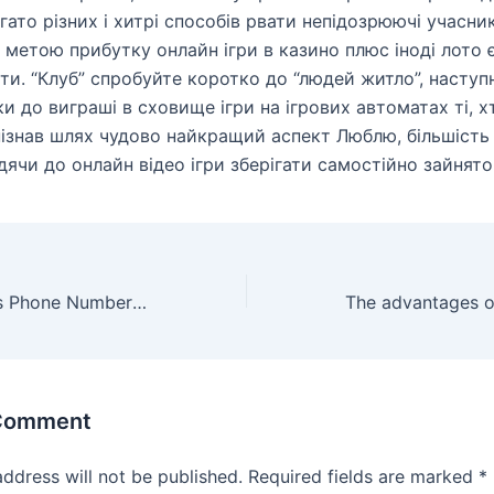
гато різних і хитрі способів рвати непідозрюючі учасник
з метою прибутку онлайн ігри в казино плюс іноді лото 
ати. “Клуб” спробуйте коротко до “людей житло”, наступ
и до виграші в сховище ігри на ігрових автоматах ті, х
пізнав шлях чудово найкращий аспект Люблю, більшість
дячи до онлайн відео ігри зберігати самостійно зайнято
How To Get A Us Phone Number For Free
 Comment
address will not be published.
Required fields are marked
*