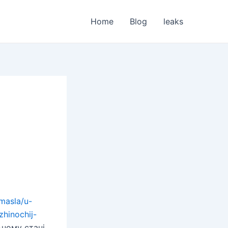
Home
Blog
leaks
/masla/u-
hinochij-
ьному стані