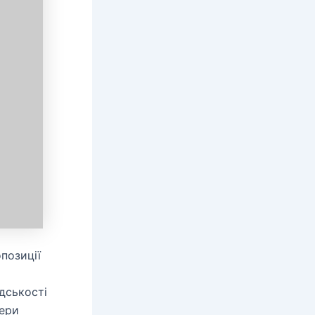
опозиції
дськості
дери