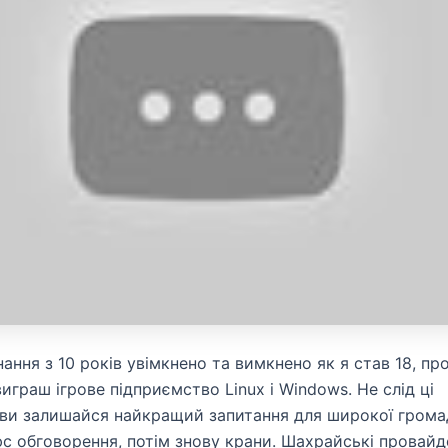
ання з 10 років увімкнено та вимкнено як я став 18, пр
играш ігрове підприємство Linux і Windows. Не слід ці
ви залишайся найкращий запитання для широкої грома
юс обговорення, потім знову крани. Шахрайські провай