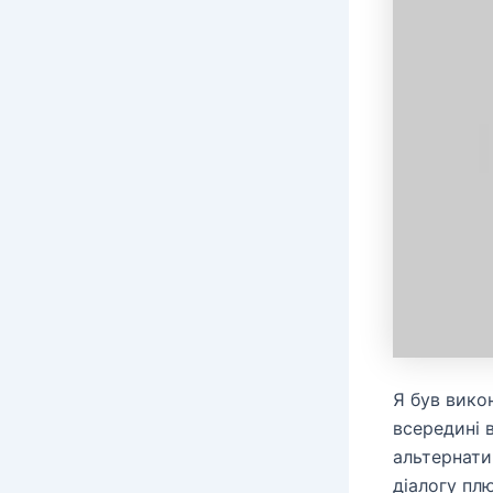
Я був викон
всередині в
альтернати
діалогу пл