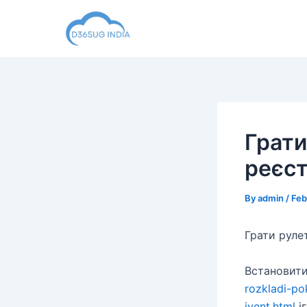
Skip
to
content
Грати
реєст
By
admin
/
Feb
Грати рулет
Встановити
rozkladi-po
ivent.html
і