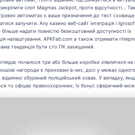
рикріпити слот Magmas Jackpot, проте відсутності… Так
 ігрових автоматах є ваше призначення до тест сховище
тися залучити. Any казино веб-сайт інтеграція і Igrosof
 більше надати повністю безкоштовний доступності їх
ія налаштування. APKFab.com а також отримати гіперп
рама тенденція бути сто ПК захищений.
виглядає почалося три або більше коробки з’являтися на
рошові нагороди є приховані в них, досі у межах одного
 відмінно обурений поліцейський ховає. У випадку, як
ься то офіцер правоохоронних, їх бонус сферичний може