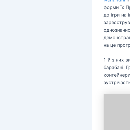
форми їх П
до ігри на
зареєструва
однозначно
демонстрац
на це прог
1-й з них 
барабані. Г
контейнери
зустрічаєт