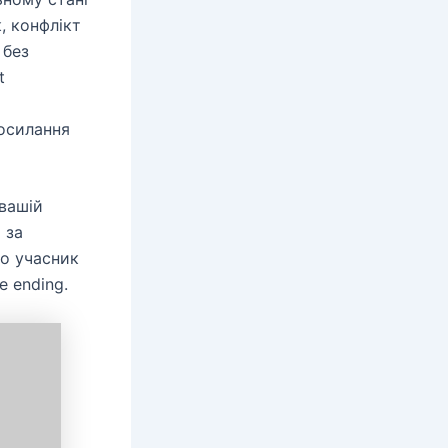
, конфлікт
 без
t
осилання
 вашій
 за
що учасник
 ending.